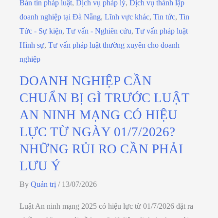
Bản tin pháp luật
,
Dịch vụ pháp lý
,
Dịch vụ thành lập
doanh nghiệp tại Đà Nẵng
,
Lĩnh vực khác
,
Tin tức
,
Tin
Tức - Sự kiện
,
Tư vấn - Nghiên cứu
,
Tư vấn pháp luật
Hình sự
,
Tư vấn pháp luật thường xuyên cho doanh
nghiệp
DOANH NGHIỆP CẦN
CHUẨN BỊ GÌ TRƯỚC LUẬT
AN NINH MẠNG CÓ HIỆU
LỰC TỪ NGÀY 01/7/2026?
NHỮNG RỦI RO CẦN PHẢI
LƯU Ý
By
Quản trị
/
13/07/2026
Luật An ninh mạng 2025 có hiệu lực từ 01/7/2026 đặt ra