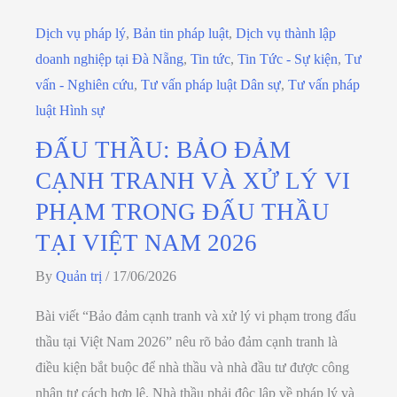
Dịch vụ pháp lý
,
Bản tin pháp luật
,
Dịch vụ thành lập
doanh nghiệp tại Đà Nẵng
,
Tin tức
,
Tin Tức - Sự kiện
,
Tư
vấn - Nghiên cứu
,
Tư vấn pháp luật Dân sự
,
Tư vấn pháp
luật Hình sự
ĐẤU THẦU: BẢO ĐẢM
CẠNH TRANH VÀ XỬ LÝ VI
PHẠM TRONG ĐẤU THẦU
TẠI VIỆT NAM 2026
By
Quản trị
/
17/06/2026
Bài viết “Bảo đảm cạnh tranh và xử lý vi phạm trong đấu
thầu tại Việt Nam 2026” nêu rõ bảo đảm cạnh tranh là
điều kiện bắt buộc để nhà thầu và nhà đầu tư được công
nhận tư cách hợp lệ. Nhà thầu phải độc lập về pháp lý và