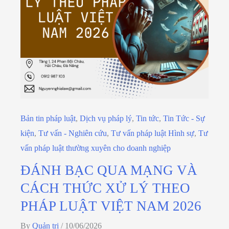
Bản tin pháp luật
,
Dịch vụ pháp lý
,
Tin tức
,
Tin Tức - Sự
kiện
,
Tư vấn - Nghiên cứu
,
Tư vấn pháp luật Hình sự
,
Tư
vấn pháp luật thường xuyên cho doanh nghiệp
ĐÁNH BẠC QUA MẠNG VÀ
CÁCH THỨC XỬ LÝ THEO
PHÁP LUẬT VIỆT NAM 2026
By
Quản trị
/
10/06/2026