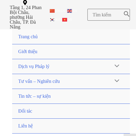
Tầng 1, 24 Phan
ZH-CN
EN
Bội Châu,
phường Hải
KO
VI
Châu, TP. Đà
Nẵng
Trang chủ
Giới thiệu
Dịch vụ Pháp lý
Tư vấn – Nghiên cứu
Tin tức – sự kiện
Đối tác
Liên hệ