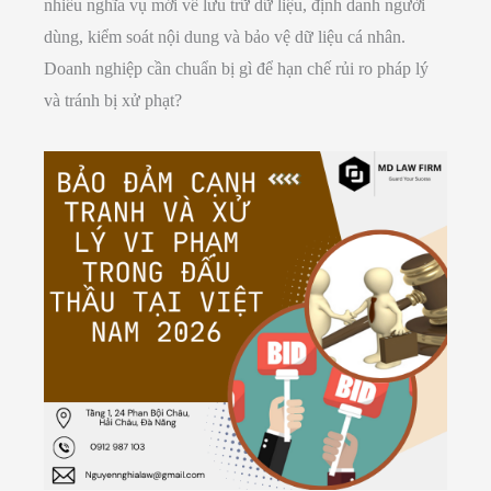
nhiều nghĩa vụ mới về lưu trữ dữ liệu, định danh người
dùng, kiểm soát nội dung và bảo vệ dữ liệu cá nhân.
Doanh nghiệp cần chuẩn bị gì để hạn chế rủi ro pháp lý
và tránh bị xử phạt?