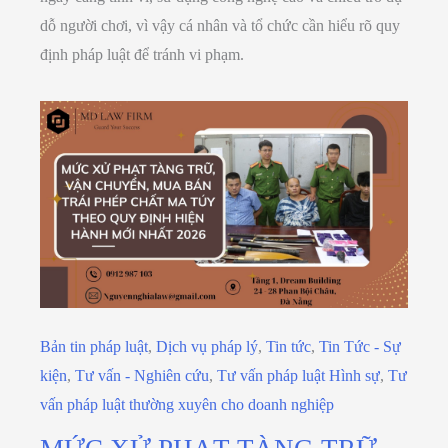
dỗ người chơi, vì vậy cá nhân và tổ chức cần hiểu rõ quy
định pháp luật để tránh vi phạm.
Bản tin pháp luật
,
Dịch vụ pháp lý
,
Tin tức
,
Tin Tức - Sự
kiện
,
Tư vấn - Nghiên cứu
,
Tư vấn pháp luật Hình sự
,
Tư
vấn pháp luật thường xuyên cho doanh nghiệp