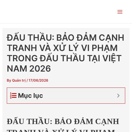
Skip
Post
Main
to
navigation
Men
content
ĐẤU THẦU: BẢO ĐẢM CẠNH
TRANH VÀ XỬ LÝ VI PHẠM
TRONG ĐẤU THẦU TẠI VIỆT
NAM 2026
By
Quản trị
/
17/06/2026
Mục lục
ĐẤU THẦU: BẢO ĐẢM CẠNH