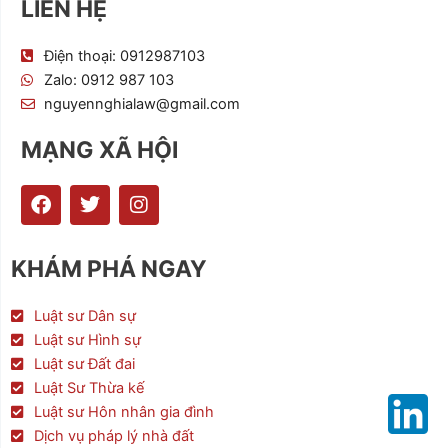
LIÊN HỆ
Điện thoại: 0912987103
Zalo: 0912 987 103
nguyennghialaw@gmail.com
MẠNG XÃ HỘI
F
T
I
a
w
n
c
i
s
e
t
t
KHÁM PHÁ NGAY
b
t
a
o
e
g
o
r
r
Luật sư Dân sự
k
a
Luật sư Hình sự
m
Luật sư Đất đai
Luật Sư Thừa kế
Luật sư Hôn nhân gia đình
Dịch vụ pháp lý nhà đất