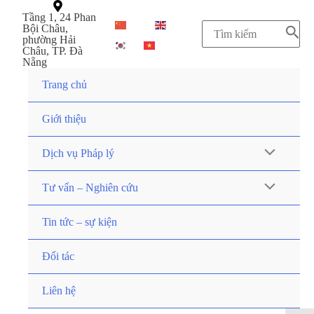
Tầng 1, 24 Phan
ZH-CN
EN
Bội Châu,
phường Hải
KO
VI
Châu, TP. Đà
Nẵng
Trang chủ
Giới thiệu
Dịch vụ Pháp lý
Tư vấn – Nghiên cứu
Tin tức – sự kiện
Đối tác
Liên hệ