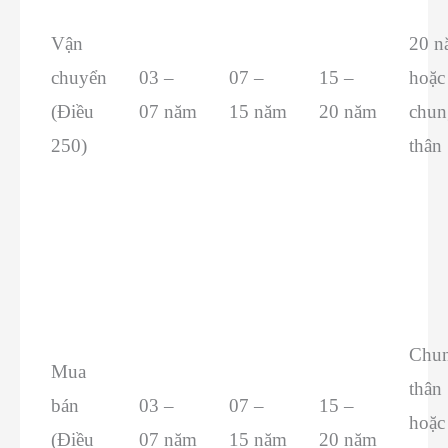
Vận
20 n
chuyển
03 –
07 –
15 –
hoặc
(Điều
07 năm
15 năm
20 năm
chun
250)
thân
Chu
Mua
thân
bán
03 –
07 –
15 –
hoặc
(Điều
07 năm
15 năm
20 năm