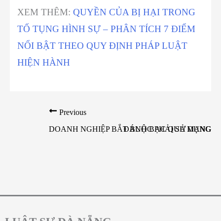
XEM THÊM:
QUYỀN CỦA BỊ HẠI TRONG
TỐ TỤNG HÌNH SỰ – PHÂN TÍCH 7 ĐIỂM
NỔI BẬT THEO QUY ĐỊNH PHÁP LUẬT
HIỆN HÀNH
Previous
DOANH NGHIỆP BẮT BUỘC PHẢI SỬ DỤNG TÀ
ĐÁNH BẠC QUA MẠNG VÀ