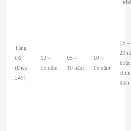
nhấ
15 –
Tàng
20 n
trữ
03 –
05 –
10 –
hoặc
(Điều
05 năm
10 năm
15 năm
chun
249)
thân