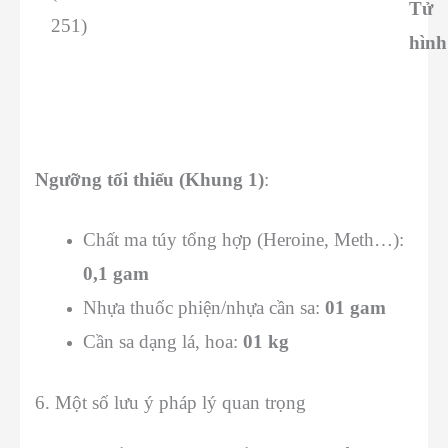
Tử
251)
hình
Ngưỡng tối thiểu (Khung 1)
:
Chất ma túy tổng hợp (Heroine, Meth…):
0,1 gam
Nhựa thuốc phiện/nhựa cần sa:
01 gam
Cần sa dạng lá, hoa:
01 kg
6. Một số lưu ý pháp lý quan trọng