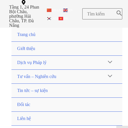
Tầng 1, 24 Phan
ZH-CN
EN
Bội Châu,
phường Hải
KO
VI
Châu, TP. Đà
Nẵng
Trang chủ
Giới thiệu
Dịch vụ Pháp lý
Tư vấn – Nghiên cứu
Tin tức – sự kiện
Đối tác
Liên hệ