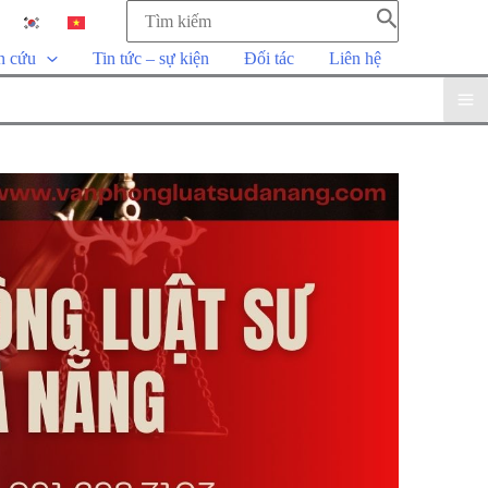
EN
KO
VI
n cứu
Tin tức – sự kiện
Đối tác
Liên hệ