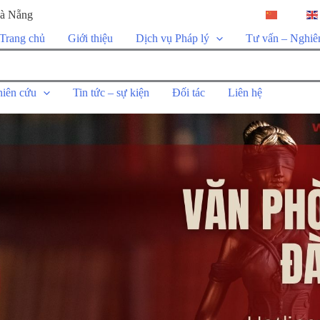
Đà Nẵng
ZH-CN
Trang chủ
Giới thiệu
Dịch vụ Pháp lý
Tư vấn – Nghiê
hiên cứu
Tin tức – sự kiện
Đối tác
Liên hệ