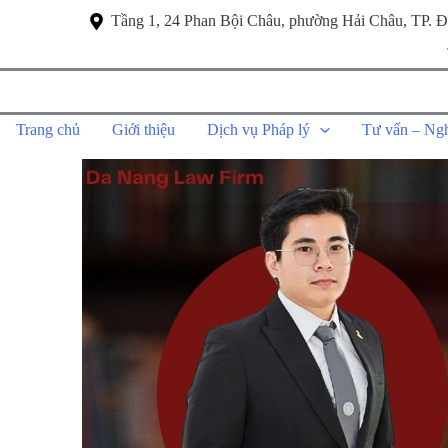
Tầng 1, 24 Phan Bội Châu, phường Hải Châu, TP. 
Trang chủ
Giới thiệu
Dịch vụ Pháp lý
Tư vấn – Ng