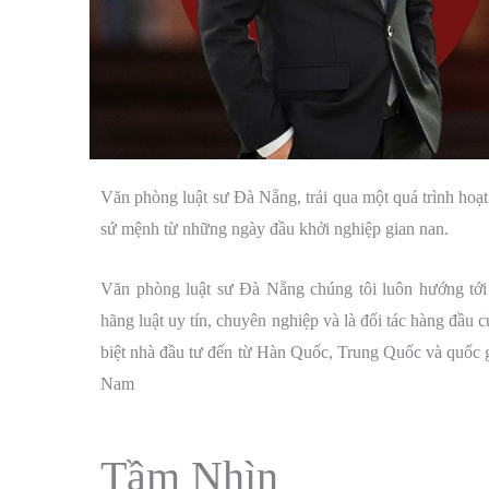
Văn phòng luật sư Đà Nẵng, trải qua một quá trình hoạ
sứ mệnh từ những ngày đầu khởi nghiệp gian nan.
Văn phòng luật sư Đà Nẵng chúng tôi luôn hướng tới 
hãng luật uy tín, chuyên nghiệp và là đối tác hàng đầu 
biệt nhà đầu tư đến từ Hàn Quốc, Trung Quốc và quốc gi
Nam
Tầm Nhìn