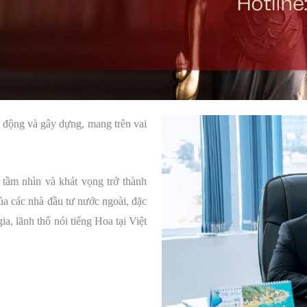
t động và gây dựng, mang trên vai
tầm nhìn và khát vọng trở thành
của các nhà đầu tư nước ngoài, đặc
a, lãnh thổ nói tiếng Hoa tại Việt