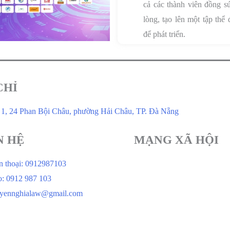
cả các thành viên đồng s
lòng, tạo lên một tập thể 
để phát triển.
CHỈ
 1, 24 Phan Bội Châu, phường Hải Châu, TP. Đà Nẵng
N HỆ
MẠNG XÃ HỘI
n thoại: 0912987103
o: 0912 987 103
yennghialaw@gmail.com