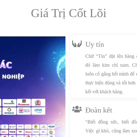
Giá Trị Cốt Lõi
Uy tín
Chữ “Tín” đặt lên hàng 
đó làm kim chỉ nam. Ch
luôn cố gắng hết mình để
thực hiện đúng và tốt hơn
kết với khách hàng.
Đoàn kết
“Biết đồng sức, biết đồ
Việc gì khó, cũng làm xo