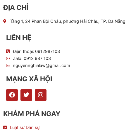
ĐỊA CHỈ
Tầng 1, 24 Phan Bội Châu, phường Hải Châu, TP. Đà Nẵng
LIÊN HỆ
Điện thoại: 0912987103
Zalo: 0912 987 103
nguyennghialaw@gmail.com
MẠNG XÃ HỘI
F
T
I
a
w
n
c
i
s
e
t
t
KHÁM PHÁ NGAY
b
t
a
o
e
g
o
r
r
Luật sư Dân sự