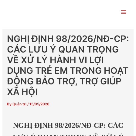
Skip
Post
Main
to
navigation
Men
content
NGHỊ ĐỊNH 98/2026/NĐ-CP:
CÁC LƯU Ý QUAN TRỌNG
VỀ XỬ LÝ HÀNH VI LỢI
DỤNG TRẺ EM TRONG HOẠT
ĐỘNG BẢO TRỢ, TRỢ GIÚP
XÃ HỘI
By
Quản trị
/
15/05/2026
NGHỊ ĐỊNH 98/2026/NĐ-CP: CÁC