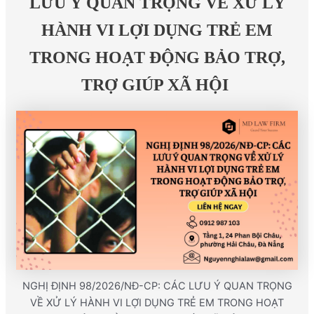
LƯU Ý QUAN TRỌNG VỀ XỬ LÝ
HÀNH VI LỢI DỤNG TRẺ EM
TRONG HOẠT ĐỘNG BẢO TRỢ,
TRỢ GIÚP XÃ HỘI
NGHỊ ĐỊNH 98/2026/NĐ-CP: CÁC LƯU Ý QUAN TRỌNG
VỀ XỬ LÝ HÀNH VI LỢI DỤNG TRẺ EM TRONG HOẠT