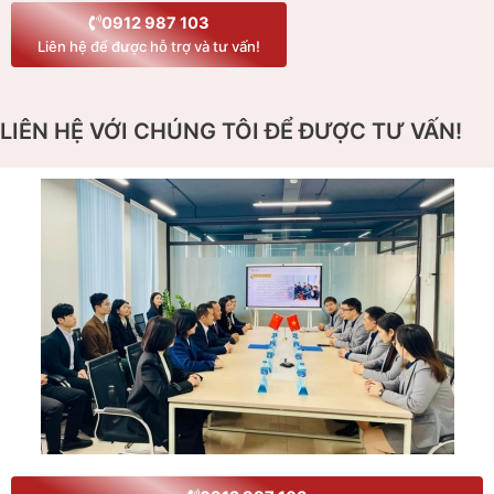
0912 987 103
Liên hệ để được hỗ trợ và tư vấn!
LIÊN HỆ VỚI CHÚNG TÔI ĐỂ ĐƯỢC TƯ VẤN!