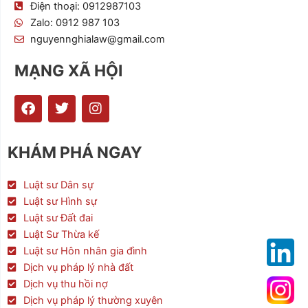
Điện thoại: 0912987103
Zalo: 0912 987 103
nguyennghialaw@gmail.com
MẠNG XÃ HỘI
F
T
I
a
w
n
c
i
s
e
t
t
KHÁM PHÁ NGAY
b
t
a
o
e
g
o
r
r
Luật sư Dân sự
k
a
Luật sư Hình sự
m
Luật sư Đất đai
Luật Sư Thừa kế
Luật sư Hôn nhân gia đình
Dịch vụ pháp lý nhà đất
Dịch vụ thu hồi nợ
Dịch vụ pháp lý thường xuyên