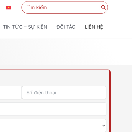
Search
KO
VI
for:
TIN TỨC – SỰ KIỆN
ĐỐI TÁC
LIÊN HỆ