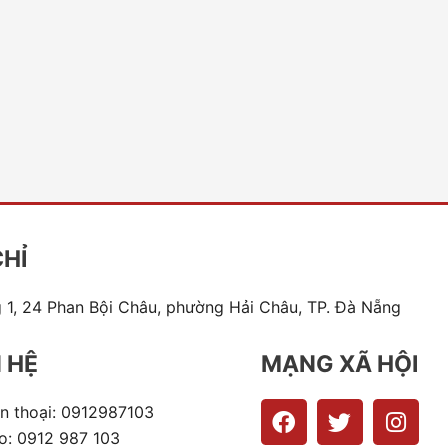
CHỈ
 1, 24 Phan Bội Châu, phường Hải Châu, TP. Đà Nẵng
N HỆ
MẠNG XÃ HỘI
F
T
I
n thoại: 0912987103
a
w
n
o: 0912 987 103