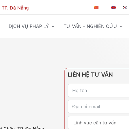
, TP. Đà Nẵng
ZH-CN
EN
DỊCH VỤ PHÁP LÝ
TƯ VẤN – NGHIÊN CỨU
LIÊN HỆ TƯ VẤN
ải Châu, TP. Đà Nẵng