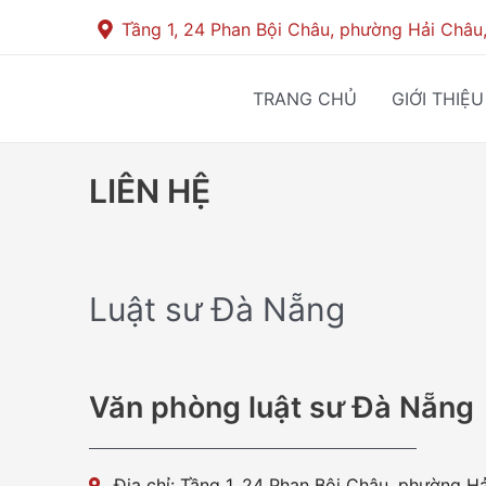
Skip
Tầng 1, 24 Phan Bội Châu, phường Hải Châu
to
content
TRANG CHỦ
GIỚI THIỆU
LIÊN HỆ
Luật sư Đà Nẵng
Văn phòng luật sư Đà Nẵng
Địa chỉ: Tầng 1, 24 Phan Bội Châu, phường H