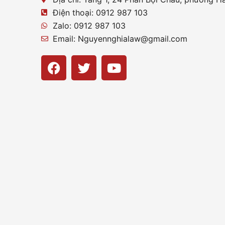
Điện thoại: 0912 987 103
Zalo: 0912 987 103
Email: Nguyennghialaw@gmail.com
F
T
Y
a
w
o
c
i
u
e
t
t
b
t
u
o
e
b
o
r
e
k