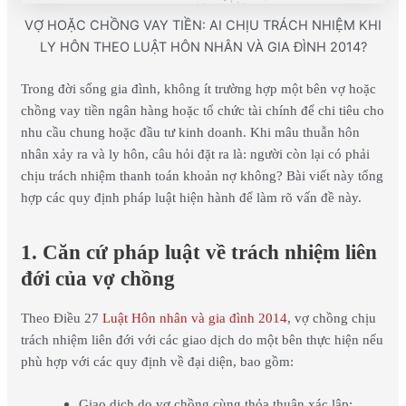
VỢ HOẶC CHỒNG VAY TIỀN: AI CHỊU TRÁCH NHIỆM KHI
LY HÔN THEO LUẬT HÔN NHÂN VÀ GIA ĐÌNH 2014?
Trong đời sống gia đình, không ít trường hợp một bên vợ hoặc
chồng vay tiền ngân hàng hoặc tổ chức tài chính để chi tiêu cho
nhu cầu chung hoặc đầu tư kinh doanh. Khi mâu thuẫn hôn
nhân xảy ra và ly hôn, câu hỏi đặt ra là: người còn lại có phải
chịu trách nhiệm thanh toán khoản nợ không? Bài viết này tổng
hợp các quy định pháp luật hiện hành để làm rõ vấn đề này.
1. Căn cứ pháp luật về trách nhiệm liên
đới của vợ chồng
Theo Điều 27
Luật Hôn nhân và gia đình 2014
, vợ chồng chịu
trách nhiệm liên đới với các giao dịch do một bên thực hiện nếu
phù hợp với các quy định về đại diện, bao gồm:
Giao dịch do vợ chồng cùng thỏa thuận xác lập;