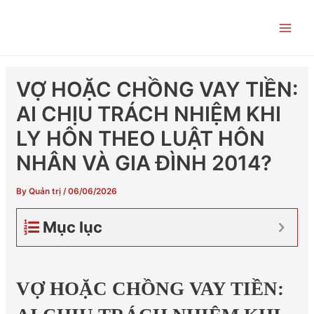
Skip
Post
Main
to
navigation
Men
content
VỢ HOẶC CHỒNG VAY TIỀN:
AI CHỊU TRÁCH NHIỆM KHI
LY HÔN THEO LUẬT HÔN
NHÂN VÀ GIA ĐÌNH 2014?
By
Quản trị
/
06/06/2026
Mục lục
VỢ HOẶC CHỒNG VAY TIỀN: