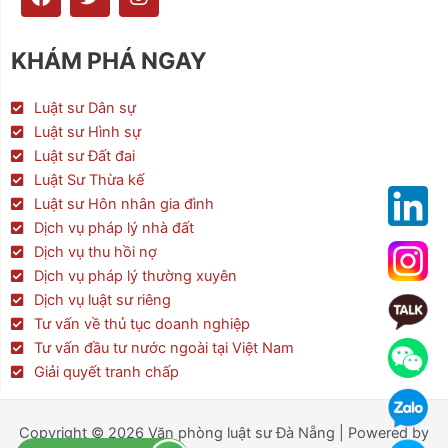
a
w
n
c
i
s
e
t
t
KHÁM PHÁ NGAY
b
t
a
o
e
g
o
r
r
Luật sư Dân sự
k
a
Luật sư Hình sự
m
Luật sư Đất đai
Luật Sư Thừa kế
Luật sư Hôn nhân gia đình
Dịch vụ pháp lý nhà đất
Dịch vụ thu hồi nợ
Dịch vụ pháp lý thường xuyên
Dịch vụ luật sư riêng
Tư vấn về thủ tục doanh nghiệp
Tư vấn đầu tư nước ngoài tại Việt Nam
Giải quyết tranh chấp
Copyright © 2026 Văn phòng luật sư Đà Nẵng | Powered by