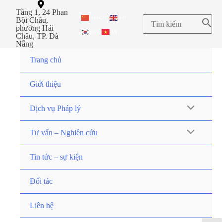
Tầng 1, 24 Phan
ZH-CN
EN
Bội Châu,
phường Hải
KO
VI
Châu, TP. Đà
Nẵng
Trang chủ
Giới thiệu
Dịch vụ Pháp lý
Tư vấn – Nghiên cứu
Tin tức – sự kiện
Đối tác
Liên hệ