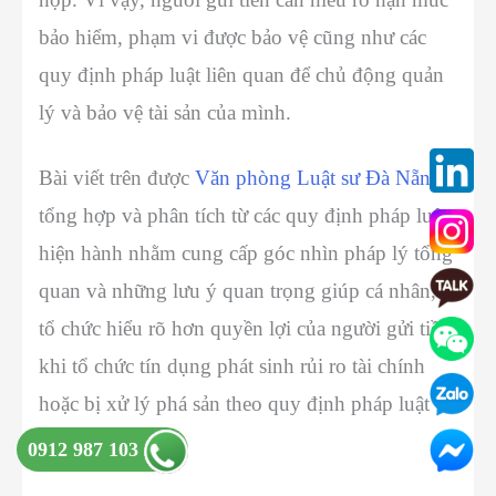
bảo hiểm, phạm vi được bảo vệ cũng như các
quy định pháp luật liên quan để chủ động quản
lý và bảo vệ tài sản của mình.
Bài viết trên được
Văn phòng Luật sư Đà Nẵng
tổng hợp và phân tích từ các quy định pháp luật
hiện hành nhằm cung cấp góc nhìn pháp lý tổng
quan và những lưu ý quan trọng giúp cá nhân,
tổ chức hiểu rõ hơn quyền lợi của người gửi tiền
khi tổ chức tín dụng phát sinh rủi ro tài chính
hoặc bị xử lý phá sản theo quy định pháp luật
năm 2026.
0912 987 103