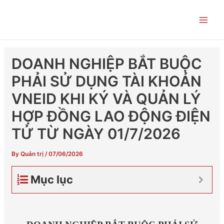
Skip
Post
Main
to
navigation
Men
content
DOANH NGHIỆP BẮT BUỘC
PHẢI SỬ DỤNG TÀI KHOẢN
VNEID KHI KÝ VÀ QUẢN LÝ
HỢP ĐỒNG LAO ĐỘNG ĐIỆN
TỬ TỪ NGÀY 01/7/2026
By
Quản trị
/
07/06/2026
Mục lục