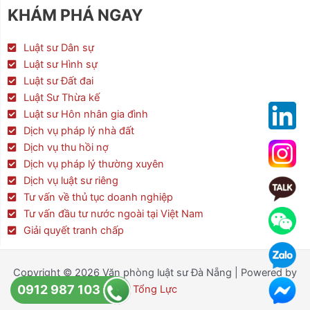
e
t
t
KHÁM PHÁ NGAY
b
t
a
o
e
g
o
r
r
Luật sư Dân sự
k
a
Luật sư Hình sự
m
Luật sư Đất đai
Luật Sư Thừa kế
Luật sư Hôn nhân gia đình
Dịch vụ pháp lý nhà đất
Dịch vụ thu hồi nợ
Dịch vụ pháp lý thường xuyên
Dịch vụ luật sư riêng
Tư vấn về thủ tục doanh nghiệp
Tư vấn đầu tư nước ngoài tại Việt Nam
Giải quyết tranh chấp
Copyright © 2026 Văn phòng luật sư Đà Nẵng | Powered by
0912 987 103
Tổng Lực