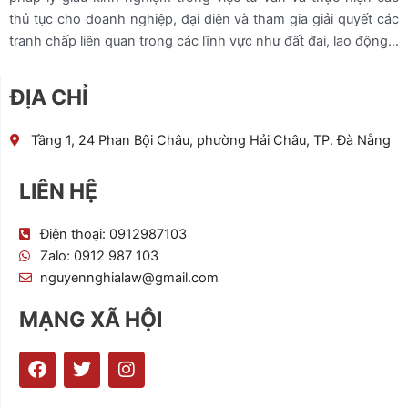
thủ tục cho doanh nghiệp, đại diện và tham gia giải quyết các
tranh chấp liên quan trong các lĩnh vực như đất đai, lao động…
ĐỊA CHỈ
Tầng 1, 24 Phan Bội Châu, phường Hải Châu, TP. Đà Nẵng
LIÊN HỆ
Điện thoại: 0912987103
Zalo: 0912 987 103
nguyennghialaw@gmail.com
MẠNG XÃ HỘI
F
T
I
a
w
n
c
i
s