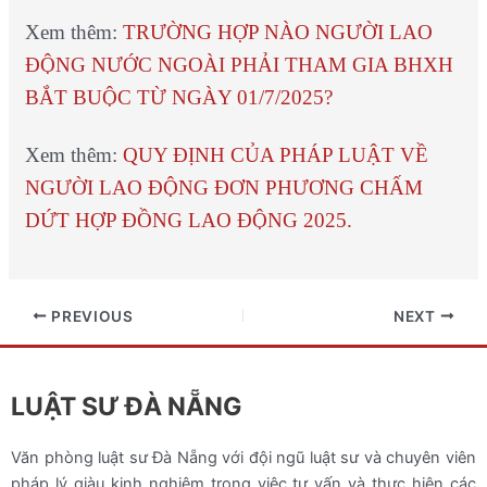
Xem thêm:
TRƯỜNG HỢP NÀO NGƯỜI LAO
ĐỘNG NƯỚC NGOÀI PHẢI THAM GIA BHXH
BẮT BUỘC TỪ NGÀY 01/7/2025?
Xem thêm:
QUY ĐỊNH CỦA PHÁP LUẬT VỀ
NGƯỜI LAO ĐỘNG ĐƠN PHƯƠNG CHẤM
DỨT HỢP ĐỒNG LAO ĐỘNG 2025.
PREVIOUS
NEXT
LUẬT SƯ ĐÀ NẴNG
Văn phòng luật sư Đà Nẵng với đội ngũ luật sư và chuyên viên
pháp lý giàu kinh nghiệm trong việc tư vấn và thực hiện các