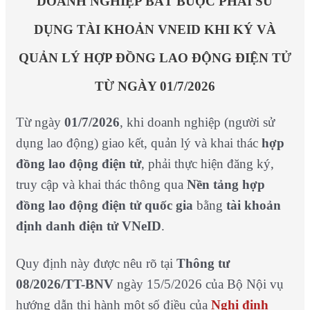
DOANH NGHIỆP BẮT BUỘC PHẢI SỬ
DỤNG TÀI KHOẢN VNEID KHI KÝ VÀ
QUẢN LÝ HỢP ĐỒNG LAO ĐỘNG ĐIỆN TỬ
TỪ NGÀY 01/7/2026
Từ ngày
01/7/2026
, khi doanh nghiệp (người sử
dụng lao động) giao kết, quản lý và khai thác
hợp
đồng lao động điện tử
, phải thực hiện đăng ký,
truy cập và khai thác thông qua
Nền tảng hợp
đồng lao động điện tử quốc gia
bằng
tài khoản
định danh điện tử VNeID
.
Quy định này được nêu rõ tại
Thông tư
08/2026/TT-BNV
ngày 15/5/2026 của Bộ Nội vụ
hướng dẫn thi hành một số điều của
Nghị định