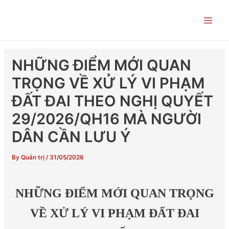
Skip
Post
Main
to
navigation
Men
content
NHỮNG ĐIỂM MỚI QUAN
TRỌNG VỀ XỬ LÝ VI PHẠM
ĐẤT ĐAI THEO NGHỊ QUYẾT
29/2026/QH16 MÀ NGƯỜI
DÂN CẦN LƯU Ý
By
Quản trị
/
31/05/2026
NHỮNG ĐIỂM MỚI QUAN TRỌNG
VỀ XỬ LÝ VI PHẠM ĐẤT ĐAI