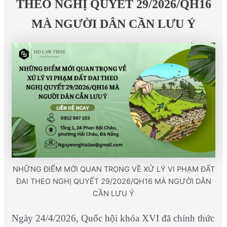
THEO NGHỊ QUYẾT 29/2026/QH16
MÀ NGƯỜI DÂN CẦN LƯU Ý
NHỮNG ĐIỂM MỚI QUAN TRỌNG VỀ XỬ LÝ VI PHẠM ĐẤT
ĐAI THEO NGHỊ QUYẾT 29/2026/QH16 MÀ NGƯỜI DÂN
CẦN LƯU Ý
Ngày 24/4/2026, Quốc hội khóa XVI đã chính thức