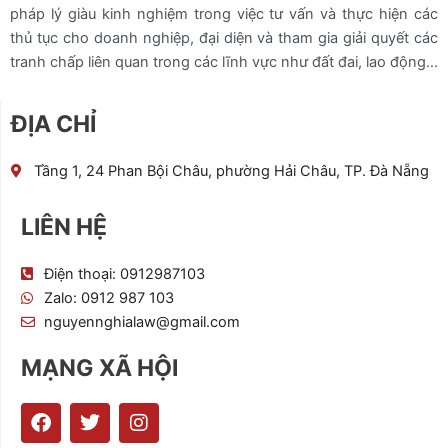
pháp lý giàu kinh nghiệm trong việc tư vấn và thực hiện các
thủ tục cho doanh nghiệp, đại diện và tham gia giải quyết các
tranh chấp liên quan trong các lĩnh vực như đất đai, lao động…
ĐỊA CHỈ
Tầng 1, 24 Phan Bội Châu, phường Hải Châu, TP. Đà Nẵng
LIÊN HỆ
Điện thoại: 0912987103
Zalo: 0912 987 103
nguyennghialaw@gmail.com
MẠNG XÃ HỘI
F
T
I
a
w
n