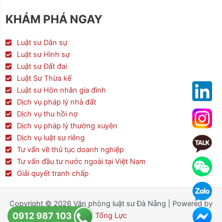
c
i
s
e
t
t
KHÁM PHÁ NGAY
b
t
a
o
e
g
o
r
r
Luật sư Dân sự
k
a
Luật sư Hình sự
m
Luật sư Đất đai
Luật Sư Thừa kế
Luật sư Hôn nhân gia đình
Dịch vụ pháp lý nhà đất
Dịch vụ thu hồi nợ
Dịch vụ pháp lý thường xuyên
Dịch vụ luật sư riêng
Tư vấn về thủ tục doanh nghiệp
Tư vấn đầu tư nước ngoài tại Việt Nam
Giải quyết tranh chấp
Copyright © 2026 Văn phòng luật sư Đà Nẵng | Powered by
0912 987 103
Tổng Lực