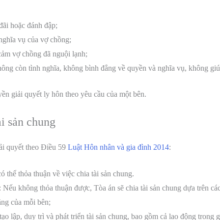
đãi hoặc đánh đập;
nghĩa vụ của vợ chồng;
cảm vợ chồng đã nguội lạnh;
ông còn tình nghĩa, không bình đẳng về quyền và nghĩa vụ, không giú
ền giải quyết ly hôn theo yêu cầu của một bên.
ài sản chung
iải quyết theo Điều 59
Luật Hôn nhân và gia đình 2014
:
 thể thỏa thuận về việc chia tài sản chung.
: Nếu không thỏa thuận được, Tòa án sẽ chia tài sản chung dựa trên cá
ăng của mỗi bên;
o lập, duy trì và phát triển tài sản chung, bao gồm cả lao động trong g