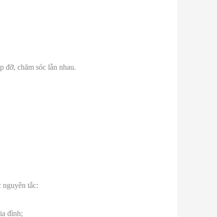
p đỡ, chăm sóc lẫn nhau.
c nguyên tắc:
ia đình;