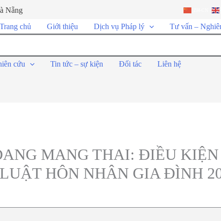
Đà Nẵng
ZH-CN
Trang chủ
Giới thiệu
Dịch vụ Pháp lý
Tư vấn – Nghiê
hiên cứu
Tin tức – sự kiện
Đối tác
Liên hệ
ĐANG MANG THAI: ĐIỀU KIỆN
LUẬT HÔN NHÂN GIA ĐÌNH 20