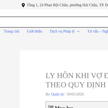
Tầng 1, 24 Phan Bội Châu, phường Hải Châu, TP. 
Trang chủ
Giới thiệu
Dịch vụ Pháp lý
Tư vấn – Ng
LY HÔN KHI VỢ 
THEO QUY ĐỊNH 
By
Quản trị
/
30/05/2026
Mục lục