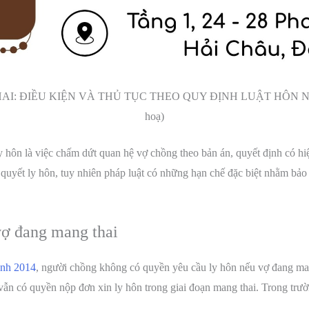
: ĐIỀU KIỆN VÀ THỦ TỤC THEO QUY ĐỊNH LUẬT HÔN NHÂN
hoạ)
y hôn là việc chấm dứt quan hệ vợ chồng theo bản án, quyết định có hi
quyết ly hôn, tuy nhiên pháp luật có những hạn chế đặc biệt nhằm bả
vợ đang mang thai
ình 2014
, người chồng không có quyền yêu cầu ly hôn nếu vợ đang man
 vẫn có quyền nộp đơn xin ly hôn trong giai đoạn mang thai. Trong trư