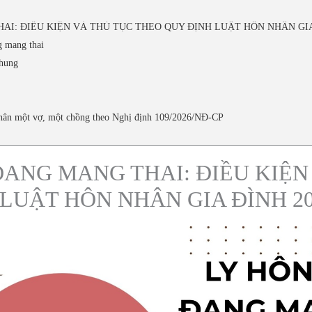
AI: ĐIỀU KIỆN VÀ THỦ TỤC THEO QUY ĐỊNH LUẬT HÔN NHÂN GIA
g mang thai
chung
nhân một vợ, một chồng theo Nghị định 109/2026/NĐ-CP
ĐANG MANG THAI: ĐIỀU KIỆN
LUẬT HÔN NHÂN GIA ĐÌNH 20