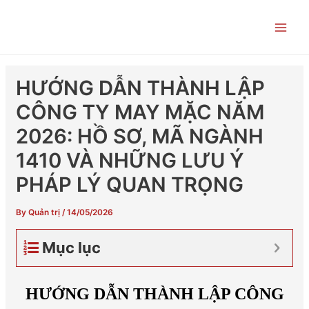
Skip
Post
Main
to
navigation
Men
content
HƯỚNG DẪN THÀNH LẬP
CÔNG TY MAY MẶC NĂM
2026: HỒ SƠ, MÃ NGÀNH
1410 VÀ NHỮNG LƯU Ý
PHÁP LÝ QUAN TRỌNG
By
Quản trị
/
14/05/2026
Mục lục
HƯỚNG DẪN THÀNH LẬP CÔNG