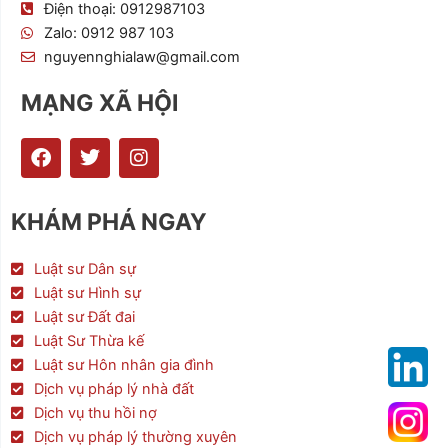
Điện thoại: 0912987103
Zalo: 0912 987 103
nguyennghialaw@gmail.com
MẠNG XÃ HỘI
F
T
I
a
w
n
c
i
s
e
t
t
KHÁM PHÁ NGAY
b
t
a
o
e
g
o
r
r
Luật sư Dân sự
k
a
Luật sư Hình sự
m
Luật sư Đất đai
Luật Sư Thừa kế
Luật sư Hôn nhân gia đình
Dịch vụ pháp lý nhà đất
Dịch vụ thu hồi nợ
Dịch vụ pháp lý thường xuyên