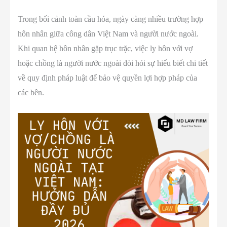
Trong bối cảnh toàn cầu hóa, ngày càng nhiều trường hợp
hôn nhân giữa công dân Việt Nam và người nước ngoài.
Khi quan hệ hôn nhân gặp trục trặc, việc ly hôn với vợ
hoặc chồng là người nước ngoài đòi hỏi sự hiểu biết chi tiết
về quy định pháp luật để bảo vệ quyền lợi hợp pháp của
các bên.