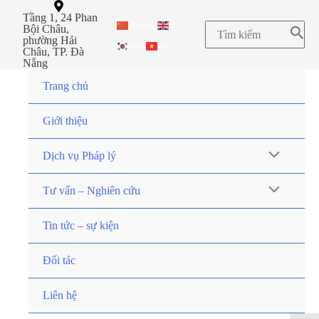
Tầng 1, 24 Phan
ZH-CN
EN
Bội Châu,
phường Hải
KO
VI
Châu, TP. Đà
Nẵng
Trang chủ
Giới thiệu
Dịch vụ Pháp lý
Tư vấn – Nghiên cứu
Tin tức – sự kiện
Đối tác
Liên hệ