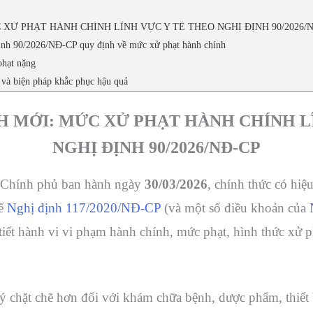
 XỬ PHẠT HÀNH CHÍNH LĨNH VỰC Y TẾ THEO NGHỊ ĐỊNH 90/2026/
định 90/2026/NĐ-CP quy định về mức xử phạt hành chính
phạt nặng
g và biện pháp khắc phục hậu quả
H MỚI: MỨC XỬ PHẠT HÀNH CHÍNH L
NGHỊ ĐỊNH 90/2026/NĐ-CP
Chính phủ ban hành ngày
30/03/2026
, chính thức có hiệ
hế
Nghị định 117/2020/NĐ-CP
(và một số điều khoản của
 tiết hành vi vi phạm hành chính, mức phạt, hình thức xử 
 chặt chẽ hơn đối với khám chữa bệnh, dược phẩm, thiết b