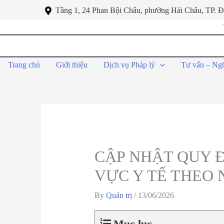
Tầng 1, 24 Phan Bội Châu, phường Hải Châu, TP. 
Trang chủ
Giới thiệu
Dịch vụ Pháp lý
Tư vấn – Ng
CẬP NHẬT QUY Đ
VỰC Y TẾ THEO N
By
Quản trị
/
13/06/2026
Mục lục