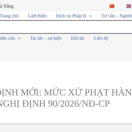
Đà Nẵng
ZH-CN
Trang chủ
Giới thiệu
Dịch vụ Pháp lý
Tư vấn – Nghiê
hiên cứu
Tin tức – sự kiện
Đối tác
Liên hệ
ỊNH MỚI: MỨC XỬ PHẠT HÀN
GHỊ ĐỊNH 90/2026/NĐ-CP