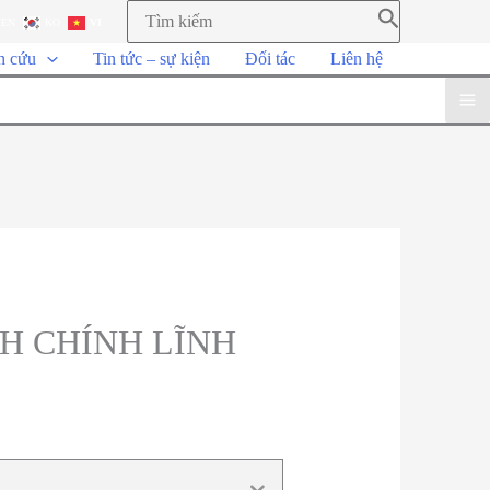
EN
KO
VI
n cứu
Tin tức – sự kiện
Đối tác
Liên hệ
H CHÍNH LĨNH