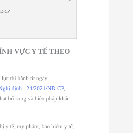
NĐ-CP
ĨNH VỰC Y TẾ THEO
u lực thi hành từ ngày
Nghị định 124/2021/NĐ-CP
,
phạt bổ sung và biện pháp khắc
ị y tế, mỹ phẩm, bảo hiểm y tế,