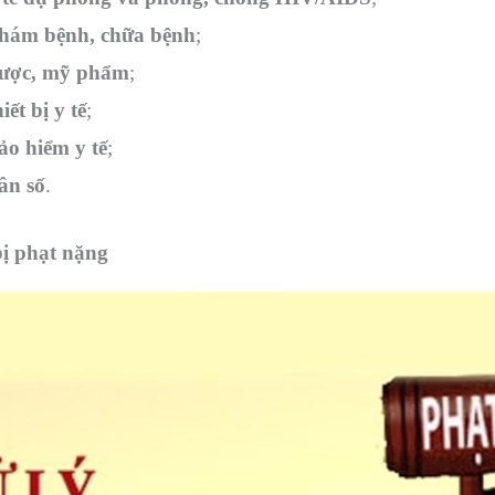
hám bệnh, chữa bệnh
;
ược, mỹ phẩm
;
hiết bị y tế
;
ảo hiểm y tế
;
ân số
.
ị phạt nặng