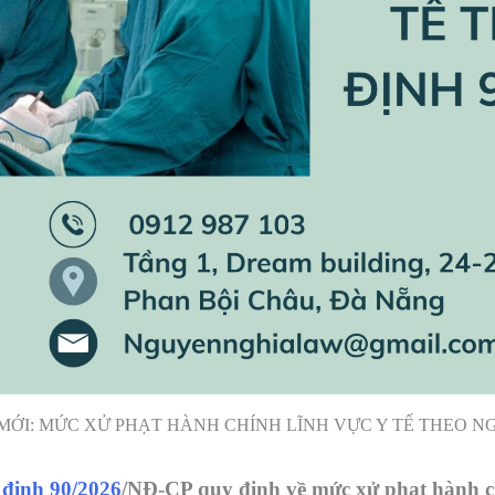
ỚI: MỨC XỬ PHẠT HÀNH CHÍNH LĨNH VỰC Y TẾ THEO NGH
 định 90/2026
/NĐ-CP quy định về mức xử phạt hành 