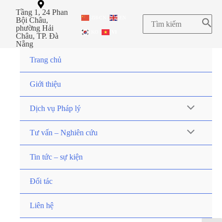
Tầng 1, 24 Phan
ZH-CN
EN
Bội Châu,
phường Hải
KO
VI
Châu, TP. Đà
Nẵng
Trang chủ
Giới thiệu
Dịch vụ Pháp lý
Tư vấn – Nghiên cứu
Tin tức – sự kiện
Đối tác
Liên hệ