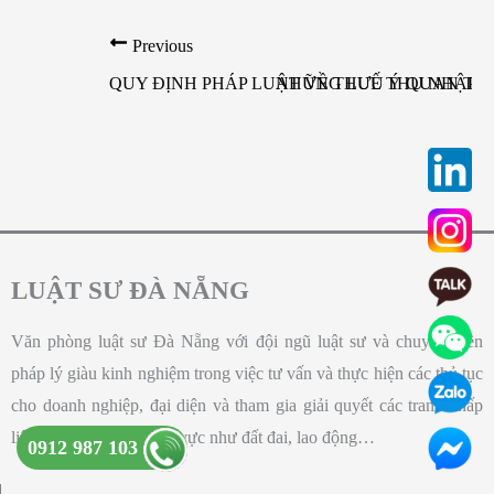
Previous
QUY ĐỊNH PHÁP LUẬT VỀ THUẾ THU NHẬP D
NHỮNG LƯU Ý QUAN TRỌ
LUẬT SƯ ĐÀ NẴNG
Văn phòng luật sư Đà Nẵng với đội ngũ luật sư và chuyên viên
pháp lý giàu kinh nghiệm trong việc tư vấn và thực hiện các thủ tục
cho doanh nghiệp, đại diện và tham gia giải quyết các tranh chấp
liên quan trong các lĩnh vực như đất đai, lao động…
0912 987 103