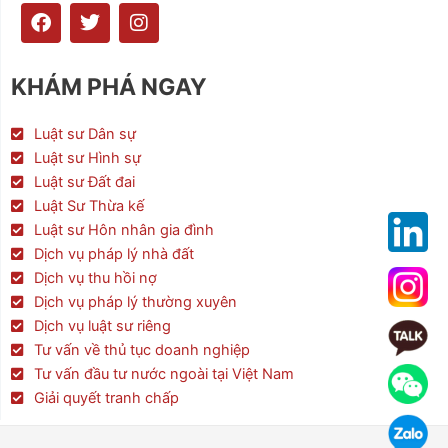
F
T
I
a
w
n
c
i
s
e
t
t
KHÁM PHÁ NGAY
b
t
a
o
e
g
o
r
r
Luật sư Dân sự
k
a
Luật sư Hình sự
m
Luật sư Đất đai
Luật Sư Thừa kế
Luật sư Hôn nhân gia đình
Dịch vụ pháp lý nhà đất
Dịch vụ thu hồi nợ
Dịch vụ pháp lý thường xuyên
Dịch vụ luật sư riêng
Tư vấn về thủ tục doanh nghiệp
Tư vấn đầu tư nước ngoài tại Việt Nam
Giải quyết tranh chấp