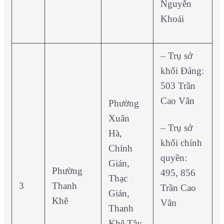
Nguyễn
Khoái
– Trụ sở
khối Đảng:
503 Trần
Cao Vân
Phường
Xuân
– Trụ sở
Hà,
khối chính
Chính
quyền:
Gián,
Phường
495, 856
Thạc
3
Thanh
Trần Cao
Gián,
Khê
Vân
Thanh
Khê Tây,