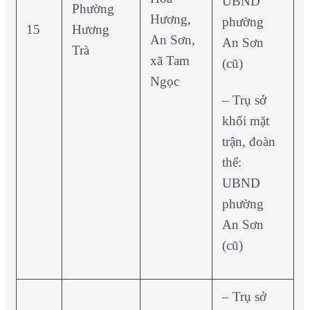
UBND
Phường
Hương,
phường
15
Hương
An Sơn,
An Sơn
Trà
xã Tam
(cũ)
Ngọc
– Trụ sở
khối mặt
trận, đoàn
thể:
UBND
phường
An Sơn
(cũ)
– Trụ sở