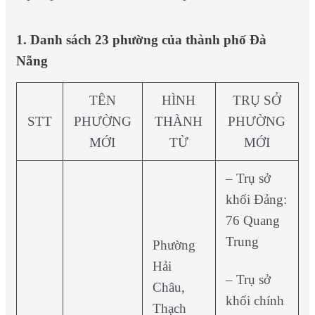
1. Danh sách 23 phường của thành phố Đà
Nẵng
TÊN
HÌNH
TRỤ SỞ
STT
PHƯỜNG
THÀNH
PHƯỜNG
MỚI
TỪ
MỚI
– Trụ sở
khối Đảng:
76 Quang
Trung
Phường
Hải
– Trụ sở
Châu,
khối chính
Thạch