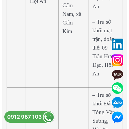
Hội An
Cẩm
An
Nam, xã
– Trụ sở
Cẩm
khối mặt
Kim
trận, đoàn
thể: 09
Trần Hưng
Đạo, Hội
An
– Trụ sở
khối Đảng:
Tống Văn
0912 987 103
Sương,