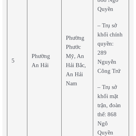
Quyền
– Trụ sở
khối chính
Phường
quyền:
Phước
289
Phường
Mỹ, An
5
Nguyễn
An Hải
Hải Bắc,
Công Trứ
An Hải
Nam
– Trụ sở
khối mặt
trận, đoàn
thể: 868
Ngô
Quyền