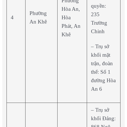
Phường
quyền:
Hòa An,
Phường
235
4
Hòa
An Khê
Trường
Phát, An
Chinh
Khê
– Trụ sở
khối mặt
trận, đoàn
thể: Số 1
đường Hòa
An 6
– Trụ sở
khối Đảng:
868 Ngô