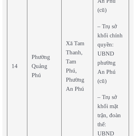
An Phú
(cũ)
– Trụ sở
khối chính
Xã Tam
quyền:
Thanh,
UBND
Phường
Tam
phường
14
Quảng
Phú,
An Phú
Phú
Phường
(cũ)
An Phú
– Trụ sở
khối mặt
trận, đoàn
thể:
UBND