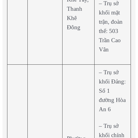
– Trụ sở
Thanh
khối mặt
Khê
trận, đoàn
Đông
thể: 503
Trần Cao
Vân
– Trụ sở
khối Đảng:
Số 1
đường Hòa
An 6
– Trụ sở
khối chính