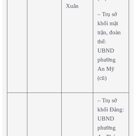
Xuân
– Trụ sở
khối mặt
trận, đoàn
thể:
UBND
phường
An Mỹ
(cũ)
– Trụ sở
khối Đảng:
UBND
phường