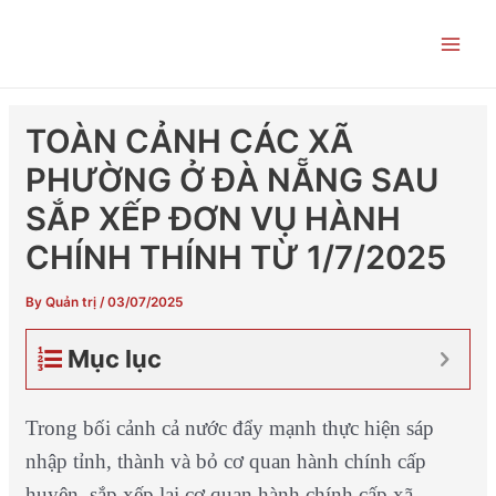
Skip
Post
Main
to
navigation
Men
content
TOÀN CẢNH CÁC XÃ
PHƯỜNG Ở ĐÀ NẴNG SAU
SẮP XẾP ĐƠN VỤ HÀNH
CHÍNH THÍNH TỪ 1/7/2025
By
Quản trị
/
03/07/2025
Mục lục
Trong bối cảnh cả nước đẩy mạnh thực hiện sáp
nhập tỉnh, thành và bỏ cơ quan hành chính cấp
huyện, sắp xếp lại cơ quan hành chính cấp xã,