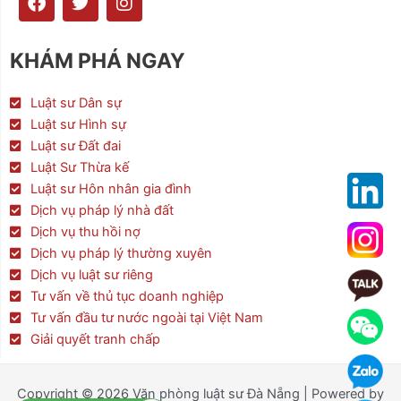
a
w
n
c
i
s
e
t
t
KHÁM PHÁ NGAY
b
t
a
o
e
g
o
r
r
Luật sư Dân sự
k
a
Luật sư Hình sự
m
Luật sư Đất đai
Luật Sư Thừa kế
Luật sư Hôn nhân gia đình
Dịch vụ pháp lý nhà đất
Dịch vụ thu hồi nợ
Dịch vụ pháp lý thường xuyên
Dịch vụ luật sư riêng
Tư vấn về thủ tục doanh nghiệp
Tư vấn đầu tư nước ngoài tại Việt Nam
Giải quyết tranh chấp
Copyright © 2026 Văn phòng luật sư Đà Nẵng | Powered by