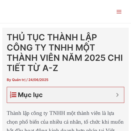
Skip
Post
Main
to
navigation
Men
content
THỦ TỤC THÀNH LẬP
CÔNG TY TNHH MỘT
THÀNH VIÊN NĂM 2025 CHI
TIẾT TỪ A-Z
By
Quản trị
/
24/06/2025
Mục lục
Thành lập công ty TNHH một thành viên là lựa
chọn phổ biến của nhiều cá nhân, tổ chức khi muốn
bắt đầu hoạt động kinh doanh hợp pháp tại Việt