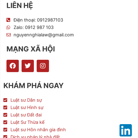
LIÊN HỆ
Điện thoại: 0912987103
Zalo: 0912 987 103
nguyennghialaw@gmail.com
MẠNG XÃ HỘI
F
T
I
a
w
n
c
i
s
e
t
t
KHÁM PHÁ NGAY
b
t
a
o
e
g
o
r
r
Luật sư Dân sự
k
a
Luật sư Hình sự
m
Luật sư Đất đai
Luật Sư Thừa kế
Luật sư Hôn nhân gia đình
Dịch vụ pháp lý nhà đất