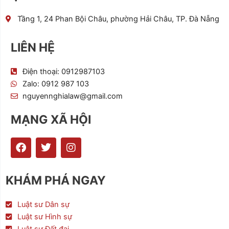
Tầng 1, 24 Phan Bội Châu, phường Hải Châu, TP. Đà Nẵng
LIÊN HỆ
Điện thoại: 0912987103
Zalo: 0912 987 103
nguyennghialaw@gmail.com
MẠNG XÃ HỘI
F
T
I
a
w
n
c
i
s
e
t
t
KHÁM PHÁ NGAY
b
t
a
o
e
g
o
r
r
Luật sư Dân sự
k
a
Luật sư Hình sự
m