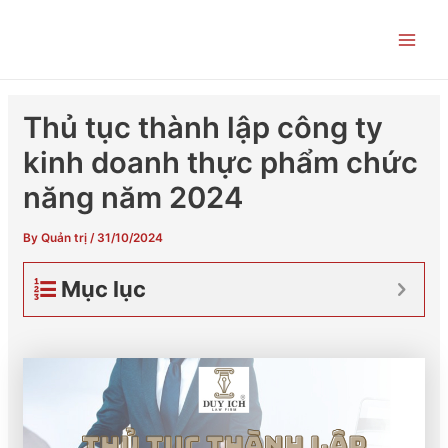
Skip
Post
Main
to
navigation
Men
content
Thủ tục thành lập công ty
kinh doanh thực phẩm chức
năng năm 2024
By
Quản trị
/
31/10/2024
Mục lục