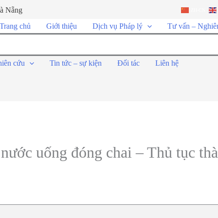
Đà Nẵng
ZH-CN
Trang chủ
Giới thiệu
Dịch vụ Pháp lý
Tư vấn – Nghiê
hiên cứu
Tin tức – sự kiện
Đối tác
Liên hệ
 nước uống đóng chai – Thủ tục th