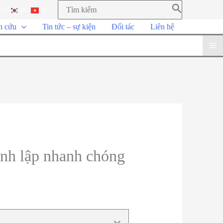
EN
KO
VI
n cứu
Tin tức – sự kiện
Đối tác
Liên hệ
ành lập nhanh chóng