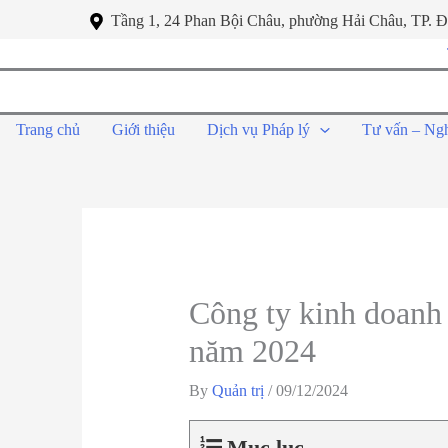
Tầng 1, 24 Phan Bội Châu, phường Hải Châu, TP. 
Trang chủ
Giới thiệu
Dịch vụ Pháp lý
Tư vấn – Ng
Công ty kinh doanh
năm 2024
By
Quản trị
/
09/12/2024
Mục lục