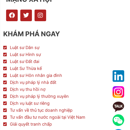
F
T
I
a
w
n
c
i
s
e
t
t
KHÁM PHÁ NGAY
b
t
a
o
e
g
o
r
r
Luật sư Dân sự
k
a
Luật sư Hình sự
m
Luật sư Đất đai
Luật Sư Thừa kế
Luật sư Hôn nhân gia đình
Dịch vụ pháp lý nhà đất
Dịch vụ thu hồi nợ
Dịch vụ pháp lý thường xuyên
Dịch vụ luật sư riêng
Tư vấn về thủ tục doanh nghiệp
Tư vấn đầu tư nước ngoài tại Việt Nam
Giải quyết tranh chấp