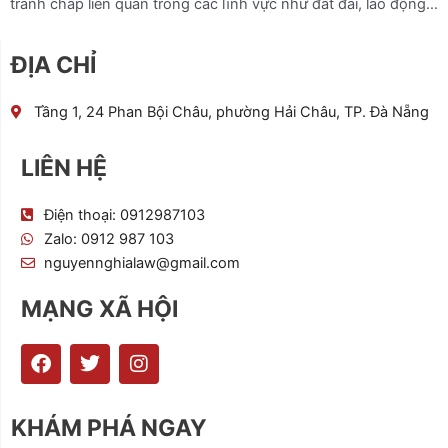
tranh chấp liên quan trong các lĩnh vực như đất đai, lao động…
ĐỊA CHỈ
Tầng 1, 24 Phan Bội Châu, phường Hải Châu, TP. Đà Nẵng
LIÊN HỆ
Điện thoại: 0912987103
Zalo: 0912 987 103
nguyennghialaw@gmail.com
MẠNG XÃ HỘI
F
T
I
a
w
n
c
i
s
e
t
t
KHÁM PHÁ NGAY
b
t
a