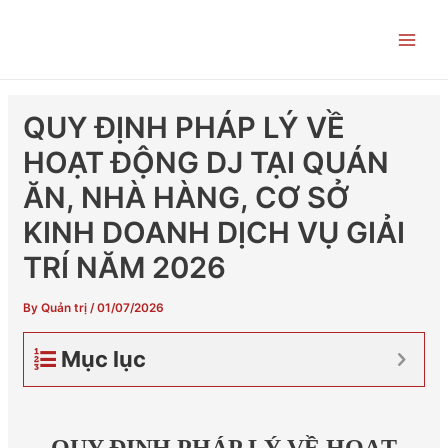
Skip
Post
Main
to
navigation
Men
content
QUY ĐỊNH PHÁP LÝ VỀ
HOẠT ĐỘNG DJ TẠI QUÁN
ĂN, NHÀ HÀNG, CƠ SỞ
KINH DOANH DỊCH VỤ GIẢI
TRÍ NĂM 2026
By
Quản trị
/
01/07/2026
Mục lục