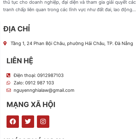
thủ tục cho doanh nghiệp, đại diện và tham gia giải quyết các
tranh chấp liên quan trong các lĩnh vực như đất đai, lao động…
ĐỊA CHỈ
Tầng 1, 24 Phan Bội Châu, phường Hải Châu, TP. Đà Nẵng
LIÊN HỆ
Điện thoại: 0912987103
Zalo: 0912 987 103
nguyennghialaw@gmail.com
MẠNG XÃ HỘI
F
T
I
a
w
n
c
i
s
e
t
t