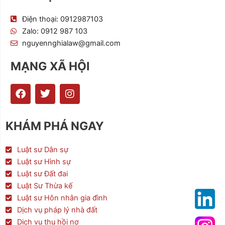
Điện thoại: 0912987103
Zalo: 0912 987 103
nguyennghialaw@gmail.com
MẠNG XÃ HỘI
F
T
I
a
w
n
c
i
s
e
t
t
KHÁM PHÁ NGAY
b
t
a
o
e
g
o
r
r
Luật sư Dân sự
k
a
Luật sư Hình sự
m
Luật sư Đất đai
Luật Sư Thừa kế
Luật sư Hôn nhân gia đình
Dịch vụ pháp lý nhà đất
Dịch vụ thu hồi nợ