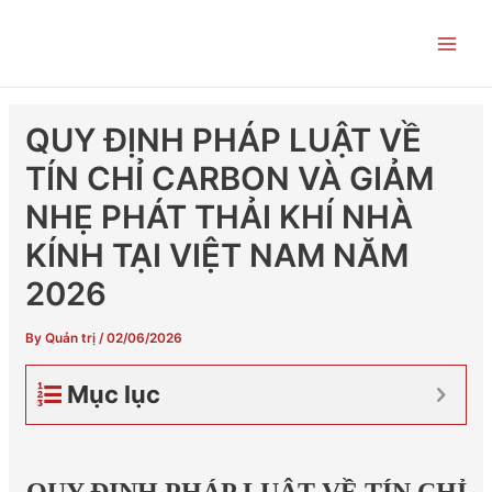
Skip
Post
Main
to
navigation
Men
content
QUY ĐỊNH PHÁP LUẬT VỀ
TÍN CHỈ CARBON VÀ GIẢM
NHẸ PHÁT THẢI KHÍ NHÀ
KÍNH TẠI VIỆT NAM NĂM
2026
By
Quản trị
/
02/06/2026
Mục lục