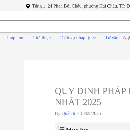
Tầng 1, 24 Phan Bội Châu, phường Hải Châu, TP. 
Trang chủ
Giới thiệu
Dịch vụ Pháp lý
Tư vấn – Ng
QUY ĐỊNH PHÁP 
NHẤT 2025
By
Quản trị
/
18/09/2025
Mục lục