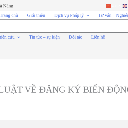
Đà Nẵng
ZH-CN
Trang chủ
Giới thiệu
Dịch vụ Pháp lý
Tư vấn – Nghiê
hiên cứu
Tin tức – sự kiện
Đối tác
Liên hệ
LUẬT VỀ ĐĂNG KÝ BIẾN ĐỘN