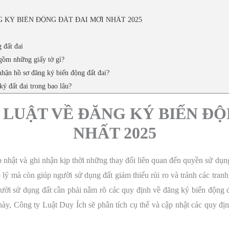
 KÝ BIẾN ĐỘNG ĐẤT ĐAI MỚI NHẤT 2025
 đất đai
 gồm những giấy tờ gì?
hận hồ sơ đăng ký biến động đất đai?
ký đất đai trong bao lâu?
 LUẬT VỀ ĐĂNG KÝ BIẾN ĐỘ
NHẤT 2025
p nhật và ghi nhận kịp thời những thay đổi liên quan đến quyền sử dụng 
ý mà còn giúp người sử dụng đất giảm thiểu rủi ro và tránh các tranh 
người sử dụng đất cần phải nắm rõ các quy định về đăng ký biến động 
này, Công ty Luật Duy Ích sẽ phân tích cụ thể và cập nhật các quy đị