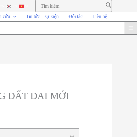
EN
KO
VI
n cứu
Tin tức – sự kiện
Đối tác
Liên hệ
G ĐẤT ĐAI MỚI