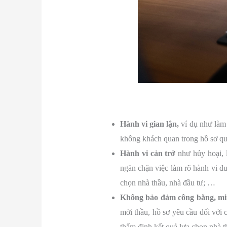
Hành vi gian lận,
ví dụ như làm g
không khách quan trong hồ sơ q
Hành vi cản trở
như hủy hoại, l
ngăn chặn việc làm rõ hành vi đư
chọn nhà thầu, nhà đầu tư; …
Không bảo đảm công bằng, m
mời thầu, hồ sơ yêu cầu đối với
thẩm định kết quả lựa chọn nhà t