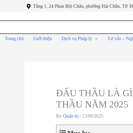
Tầng 1, 24 Phan Bội Châu, phường Hải Châu, TP. 
Trang chủ
Giới thiệu
Dịch vụ Pháp lý
Tư vấn – Ng
ĐẤU THẦU LÀ GÌ
THẦU NĂM 2025
By
Quản trị
/
15/09/2025
Mục lục