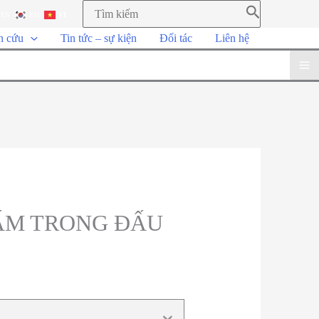
EN
KO
VI
n cứu
Tin tức – sự kiện
Đối tác
Liên hệ
CẤM TRONG ĐẤU