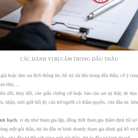
CÁC HÀNH VI BỊ CẤM TRONG ĐẤU THẦU
iả hoặc làm sai lệch thông tin, hồ sơ, tài liệu trong đấu thầu; cố ý cun
uan tâm, …
ừa dối, thay đổi, che giấu chứng cứ hoặc báo cáo sai sự thật; đe dọ
a, nhận, môi giới hối lộ; cản trở người có thẩm quyền, chủ đầu tư, bên
inh bạch
, ví dụ như tham gia lập, đồng thời tham gia thẩm định hồ s
 cùng một gói thầu, dự án đầu tư kinh doanh; tham gia đánh giá hồ sơ
hầu, nhà đầu tư đối với cùng một gói thầu, dự án đầu tư kinh doanh,…