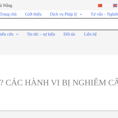
Đà Nẵng
ZH-CN
Trang chủ
Giới thiệu
Dịch vụ Pháp lý
Tư vấn – Nghiê
hiên cứu
Tin tức – sự kiện
Đối tác
Liên hệ
? CÁC HÀNH VI BỊ NGHIÊM 