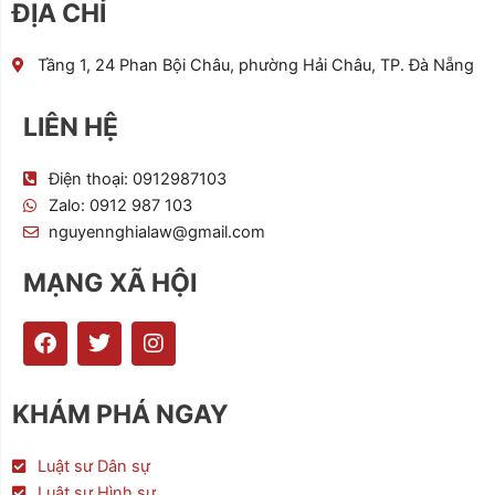
ĐỊA CHỈ
Tầng 1, 24 Phan Bội Châu, phường Hải Châu, TP. Đà Nẵng
LIÊN HỆ
Điện thoại: 0912987103
Zalo: 0912 987 103
nguyennghialaw@gmail.com
MẠNG XÃ HỘI
F
T
I
a
w
n
c
i
s
e
t
t
KHÁM PHÁ NGAY
b
t
a
o
e
g
o
r
r
Luật sư Dân sự
k
a
Luật sư Hình sự