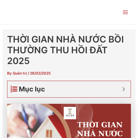
Skip
Post
Main
to
navigation
Men
content
THỜI GIAN NHÀ NƯỚC BỒI
THƯỜNG THU HỒI ĐẤT
2025
By
Quản trị
/
28/02/2025
Mục lục