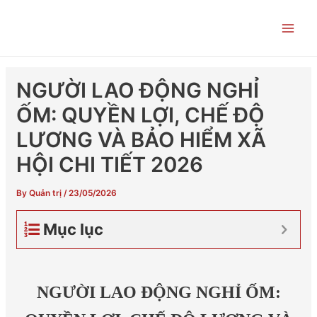
Skip
Post
Main
to
navigation
Men
content
NGƯỜI LAO ĐỘNG NGHỈ
ỐM: QUYỀN LỢI, CHẾ ĐỘ
LƯƠNG VÀ BẢO HIỂM XÃ
HỘI CHI TIẾT 2026
By
Quản trị
/
23/05/2026
Mục lục
NGƯỜI LAO ĐỘNG NGHỈ ỐM: