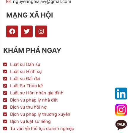
nguyennghialaw@gmail.com
MẠNG XÃ HỘI
F
T
I
a
w
n
c
i
s
e
t
t
KHÁM PHÁ NGAY
b
t
a
o
e
g
o
r
r
Luật sư Dân sự
k
a
Luật sư Hình sự
m
Luật sư Đất đai
Luật Sư Thừa kế
Luật sư Hôn nhân gia đình
Dịch vụ pháp lý nhà đất
Dịch vụ thu hồi nợ
Dịch vụ pháp lý thường xuyên
Dịch vụ luật sư riêng
Tư vấn về thủ tục doanh nghiệp