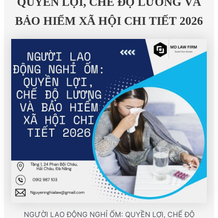
QUYỀN LỢI, CHẾ ĐỘ LƯƠNG VÀ
BẢO HIỂM XÃ HỘI CHI TIẾT 2026
NGƯỜI LAO ĐỘNG NGHỈ ỐM: QUYỀN LỢI, CHẾ ĐỘ