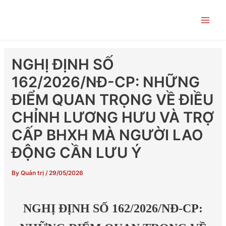
Skip
Post
Main
to
navigation
Men
content
NGHỊ ĐỊNH SỐ
162/2026/NĐ-CP: NHỮNG
ĐIỂM QUAN TRỌNG VỀ ĐIỀU
CHỈNH LƯƠNG HƯU VÀ TRỢ
CẤP BHXH MÀ NGƯỜI LAO
ĐỘNG CẦN LƯU Ý
By
Quản trị
/
29/05/2026
NGHỊ ĐỊNH SỐ 162/2026/NĐ-CP: