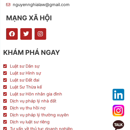
nguyennghialaw@gmail.com
MẠNG XÃ HỘI
F
T
I
a
w
n
c
i
s
e
t
t
KHÁM PHÁ NGAY
b
t
a
o
e
g
o
r
r
Luật sư Dân sự
k
a
Luật sư Hình sự
m
Luật sư Đất đai
Luật Sư Thừa kế
Luật sư Hôn nhân gia đình
Dịch vụ pháp lý nhà đất
Dịch vụ thu hồi nợ
Dịch vụ pháp lý thường xuyên
Dịch vụ luật sư riêng
Tư vấn về thủ tục doanh nghiệp