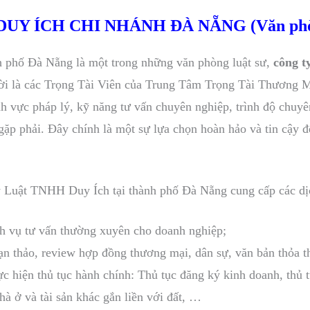
UY ÍCH CHI NHÁNH ĐÀ NẴNG (Văn phòng
nh phố Đà Nẵng là một trong những văn phòng luật sư,
công t
ời là các Trọng Tài Viên của Trung Tâm Trọng Tài Thương Mạ
nh vực pháp lý, kỹ năng tư vấn chuyên nghiệp, trình độ chuy
p phải. Đây chính là một sự lựa chọn hoàn hảo và tin cậy để
y Luật TNHH Duy Ích tại thành phố Đà Nẵng cung cấp các dị
ịch vụ tư vấn thường xuyên cho doanh nghiệp;
oạn thảo, review hợp đồng thương mại, dân sự, văn bản thỏa 
hực hiện thủ tục hành chính: Thủ tục đăng ký kinh doanh, thủ
à ở và tài sản khác gắn liền với đất, …