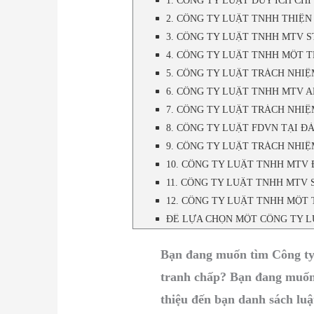
1. CÔNG TY LUẬT DUY ÍCH CHI N
2. CÔNG TY LUẬT TNHH THIỆN
3. CÔNG TY LUẬT TNHH MTV 
4. CÔNG TY LUẬT TNHH MỘT 
5. CÔNG TY LUẬT TRÁCH NHI
6. CÔNG TY LUẬT TNHH MTV 
7. CÔNG TY LUẬT TRÁCH NHIỆ
8. CÔNG TY LUẬT FDVN TẠI Đ
9. CÔNG TY LUẬT TRÁCH NHI
10. CÔNG TY LUẬT TNHH MTV
11. CÔNG TY LUẬT TNHH MTV
12. CÔNG TY LUẬT TNHH MỘT
ĐỂ LỰA CHỌN MỘT CÔNG TY LU
Bạn đang muốn tìm Công ty 
tranh chấp? Bạn đang muốn t
thiệu đến bạn danh sách luậ