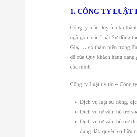
1. CÔNG TY LUẬT D
Công ty luật Duy Ích tại thà
ngũ gồm các Luật Sư đồng th
Gia, … có thâm niên trong lĩ
đề của Quý khách hàng đang gặ
của mình.
Công ty Luật uy tín – Công t
Dịch vụ luật sư riêng, d
Dịch vụ tư vấn, hỗ trợ s
Dịch vụ tư vấn, hỗ trợ t
dụng đất, quyền sở hữu nh