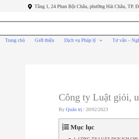
Tầng 1, 24 Phan Bội Châu, phường Hải Châu, TP. 
Trang chủ
Giới thiệu
Dịch vụ Pháp lý
Tư vấn – Ng
Công ty Luật giỏi, u
By
Quản trị
/
20/02/2023
Mục lục