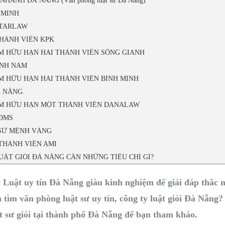
HÁNH ĐÀ NẴNG (Văn phòng luật sư Đà Nẵng)
 MINH
STARLAW
THÀNH VIÊN KPK
ỆM HỮU HẠN HAI THÀNH VIÊN SÔNG GIANH
ANH NAM
M HỮU HẠN HAI THÀNH VIÊN BÌNH MINH
À NẴNG.
ỆM HỮU HẠN MỘT THÀNH VIÊN DANALAW
 ĐMS
 SỨ MỆNH VÀNG
 THÀNH VIÊN AMI
ẬT GIỎI ĐÀ NẴNG CẦN NHỮNG TIÊU CHÍ GÌ?
Luật uy tín Đà Nẵng giàu kinh nghiệm để giải đáp thắc m
ìm văn phòng luật sư uy tín, công ty luật giỏi Đà Nẵng? T
t sư giỏi tại thành phố Đà Nẵng để bạn tham khảo.