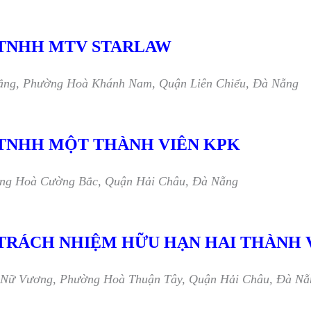
 TNHH MTV STARLAW
ắng, Phường Hoà Khánh Nam, Quận Liên Chiểu, Đà Nẵng
 TNHH MỘT THÀNH VIÊN KPK
ờng Hoà Cường Bắc, Quận Hải Châu, Đà Nẵng
 TRÁCH NHIỆM HỮU HẠN HAI THÀNH 
g Nữ Vương, Phường Hoà Thuận Tây, Quận Hải Châu, Đà Nẵ