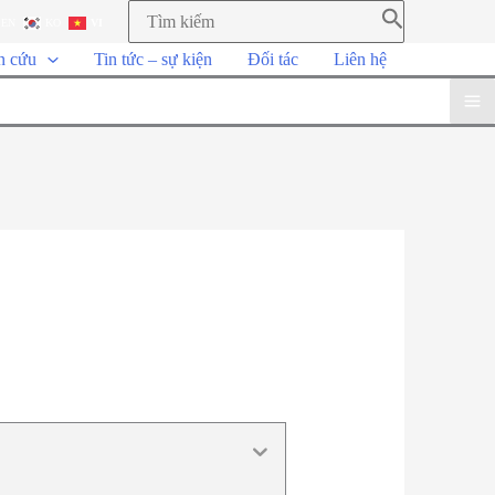
EN
KO
VI
n cứu
Tin tức – sự kiện
Đối tác
Liên hệ