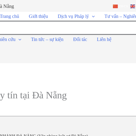
Đà Nẵng
ZH-CN
Trang chủ
Giới thiệu
Dịch vụ Pháp lý
Tư vấn – Nghiê
hiên cứu
Tin tức – sự kiện
Đối tác
Liên hệ
y tín tại Đà Nẵng