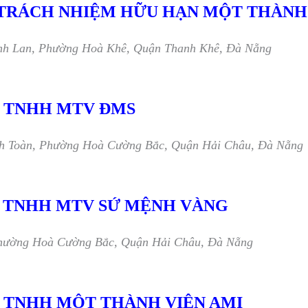
T TRÁCH NHIỆM HỮU HẠN MỘT THÀNH
nh Lan, Phường Hoà Khê, Quận Thanh Khê, Đà Nẵng
T TNHH MTV ĐMS
h Toàn, Phường Hoà Cường Bắc, Quận Hải Châu, Đà Nẵng
T TNHH MTV SỨ MỆNH VÀNG
Phường Hoà Cường Bắc, Quận Hải Châu, Đà Nẵng
T TNHH MỘT THÀNH VIÊN AMI