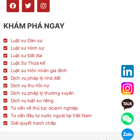
F
T
I
a
w
n
c
i
s
e
t
t
KHÁM PHÁ NGAY
b
t
a
o
e
g
o
r
r
Luật sư Dân sự
k
a
Luật sư Hình sự
m
Luật sư Đất đai
Luật Sư Thừa kế
Luật sư Hôn nhân gia đình
Dịch vụ pháp lý nhà đất
Dịch vụ thu hồi nợ
Dịch vụ pháp lý thường xuyên
Dịch vụ luật sư riêng
Tư vấn về thủ tục doanh nghiệp
Tư vấn đầu tư nước ngoài tại Việt Nam
Giải quyết tranh chấp