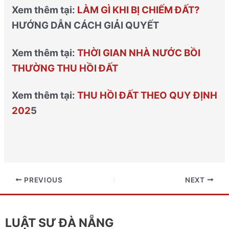
Xem thêm tại:
LÀM GÌ KHI BỊ CHIẾM ĐẤT?
HƯỚNG DẪN CÁCH GIẢI QUYẾT
Xem thêm tại:
THỜI GIAN NHÀ NƯỚC BỒI
THƯỜNG THU HỒI ĐẤT
Xem thêm tại:
THU HỒI ĐẤT THEO QUY ĐỊNH
202
5
PREVIOUS
NEXT
LUẬT SƯ ĐÀ NẴNG