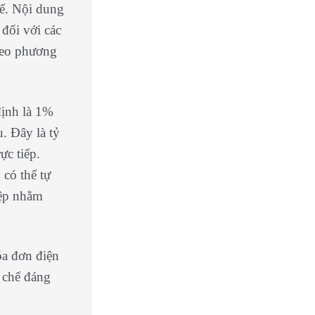
tế. Nội dung
 đối với
các
heo phương
định là 1%
u. Đây là tỷ
ực tiếp.
có thể tự
iệp nhằm
óa đơn điện
 chế đáng