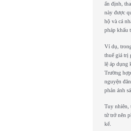
ấn định, th
này được q
hộ và cá nh
pháp khấu t
Ví dụ, tron
thuế giá tr
lệ áp dụng 
Trường hợp 
nguyện đăn
phản ánh sát
Tuy nhiên, 
tử trở nên 
kể.