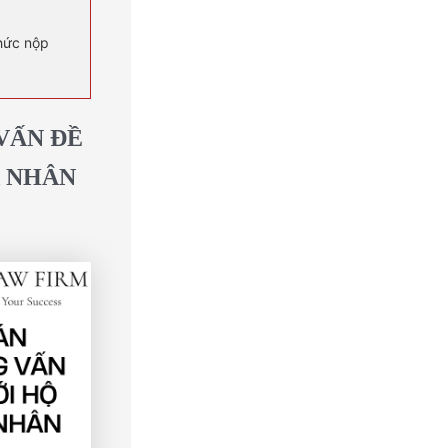
thức nộp
VẤN ĐỀ
Á NHÂN