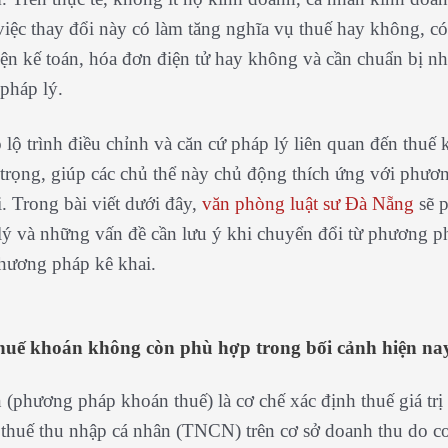
việc thay đổi này có làm tăng nghĩa vụ thuế hay không, có
iện kế toán, hóa đơn điện tử hay không và cần chuẩn bị n
 pháp lý.
õ lộ trình điều chỉnh và căn cứ pháp lý liên quan đến thuế
trọng, giúp các chủ thể này chủ động thích ứng với phươ
. Trong bài viết dưới đây,
văn phòng luật sư Đà Nẵng
sẽ p
lý và những vấn đề cần lưu ý khi chuyển đổi từ phương 
hương pháp kê khai.
thuế khoán không còn phù hợp trong bối cảnh hiện na
(phương pháp khoán thuế) là cơ chế xác định thuế giá trị 
thuế thu nhập cá nhân (TNCN) trên cơ sở doanh thu do c