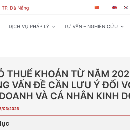
, TP. Đà Nẵng
ZH-CN
EN
DỊCH VỤ PHÁP LÝ
TƯ VẤN – NGHIÊN CỨU
BỎ THUẾ KHOÁN TỪ NĂM 202
G VẤN ĐỀ CẦN LƯU Ý ĐỐI V
 DOANH VÀ CÁ NHÂN KINH 
3/03/2026
lục