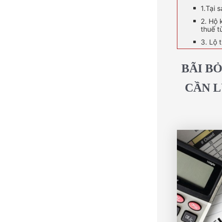
1.Tại 
2. Hộ 
thuế 
3. Lộ 
BÃI B
CẦN L