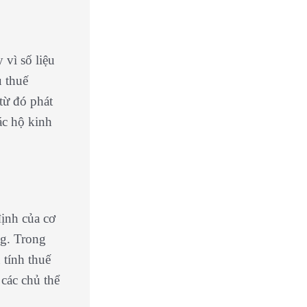
 vì số liệu
ụ thuế
từ đó phát
ác hộ kinh
định của cơ
ng. Trong
 tính thuế
 các chủ thể