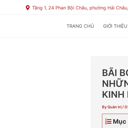
Skip
Post
Tầng 1, 24 Phan Bội Châu, phường Hải Châu
to
navigation
content
TRANG CHỦ
GIỚI THIỆU
BÃI 
NHỮN
KINH
By
Quản trị
/
0
Mục 