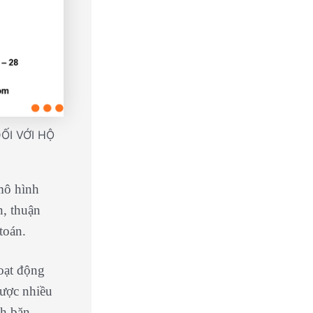
ỐI VỚI HỘ
mô hình
n, thuận
toán.
oạt động
được nhiều
nh băn