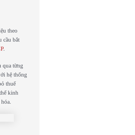
iệu theo
u cầu bắt
CP
.
u qua từng
với hệ thống
bỏ thuế
thể kinh
 hóa.