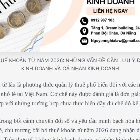
HUẾ KHOÁN TỪ NĂM 2026: NHỮNG VẤN ĐỀ CẦN LƯU Ý Đ
KINH DOANH VÀ CÁ NHÂN KINH DOANH
từ lâu là phương thức quản lý thuế phổ biến đối với các 
nhỏ lẻ tại Việt Nam. Cơ chế này được đánh giá là đơn giả
ợp với những trường hợp chưa thực hiện đầy đủ chế độ kế 
trong bối cảnh chuyển đổi số và yêu cầu minh bạch hóa h
ế, chủ trương bãi bỏ thuế khoán từ năm 2026 đang nhận 
. Trên thực tế, không ít hộ kinh doanh, cá nhân kinh doa