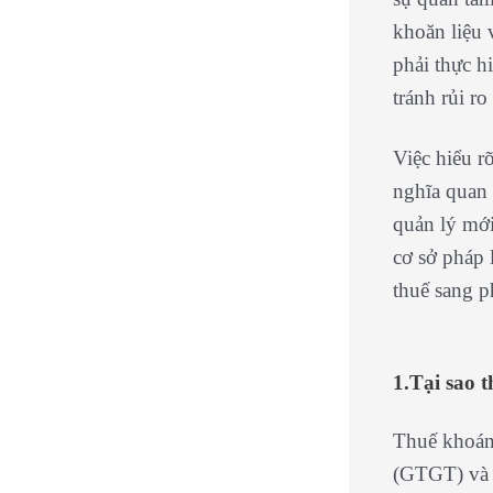
khoăn liệu 
phải thực h
tránh rủi ro
Việc hiểu r
nghĩa quan 
quản lý mới
cơ sở pháp 
thuế sang p
1.Tại sao 
Thuế khoán 
(GTGT) và 