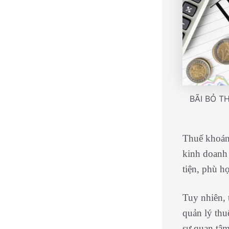
BÃI BỎ T
Thuế khoán 
kinh doanh 
tiện, phù h
Tuy nhiên, 
quản lý thu
sự quan tâm