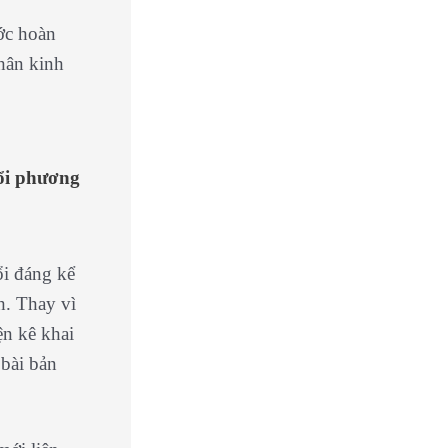
ớc hoàn
nhân kinh
đổi phương
ổi đáng kể
h. Thay vì
ện kê khai
 bài bản