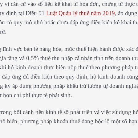
ay vì căn cứ vào số liệu kê khai từ hóa đơn, chứng từ thực 
uy định tại
Điều 51
Luật Quản lý thuế năm 2019
, áp dụng
ân có quy mô nhỏ hoặc chưa đáp ứng điều kiện kê khai t
rừ.
g lĩnh vực bán lẻ hàng hóa, mức thuế hiện hành được xác 
ị gia tăng và 0,5% thuế thu nhập cá nhân tính trên doanh th
khi hộ kinh doanh thực hiện nộp thuế theo phương pháp tr
đáp ứng đủ điều kiện theo quy định, hộ kinh doanh cũng 
g ký áp dụng phương pháp khấu trừ tương tự doanh ngh
 hơn chi phí thực tế phát sinh.
trong bối cảnh nền kinh tế số phát triển và việc sử dụng h
phổ biến, phương pháp khoán thuế đang bộc lộ một số hạn