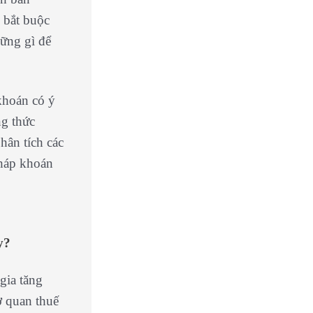
 bắt buộc
hững gì để
 khoán có ý
ng thức
hân tích các
pháp khoán
y?
gia tăng
ơ quan thuế