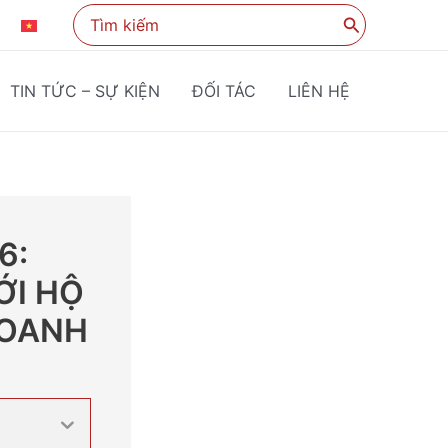
Search
KO
VI
for:
TIN TỨC – SỰ KIỆN
ĐỐI TÁC
LIÊN HỆ
6:
ỚI HỘ
DOANH