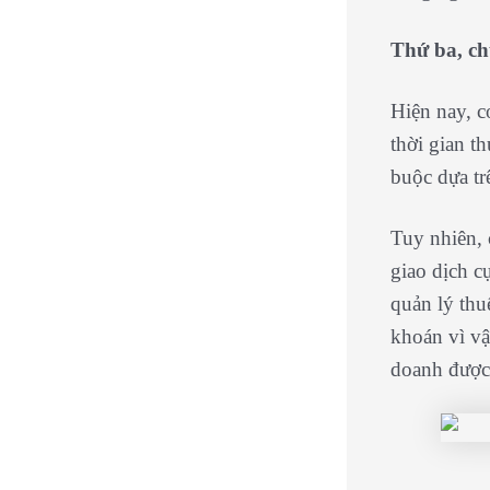
Thứ ba, ch
Hiện nay, c
thời gian t
buộc dựa t
Tuy nhiên, 
giao dịch c
quản lý thuế
khoán vì vậ
doanh được