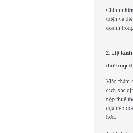
Chính những
thiện và đi
doanh trong
2. Hộ kinh
thức nộp t
Việc chấm d
cách xác đị
nộp thuế th
dựa trên do
hơn.