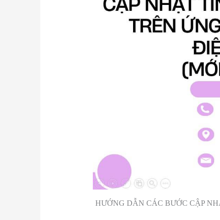
HƯỚNG DẪN CÁC BƯỚC CẬP NHẬ