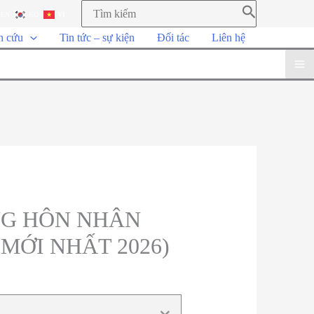
EN
KO
VI
n cứu
Tin tức – sự kiện
Đối tác
Liên hệ
NG HÔN NHÂN
MỚI NHẤT 2026)