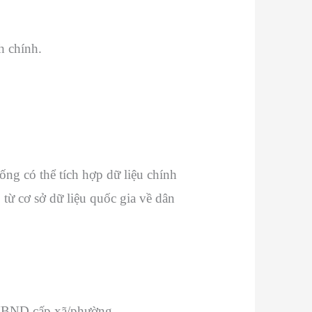
h chính.
ống có thể tích hợp dữ liệu chính
từ cơ sở dữ liệu quốc gia về dân
i UBND cấp xã/phường.