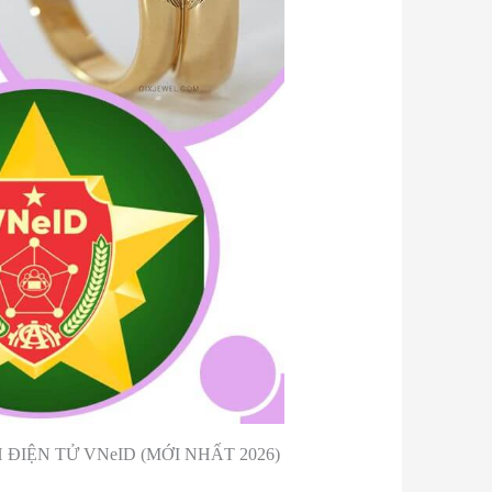
ỆN TỬ VNeID (MỚI NHẤT 2026)