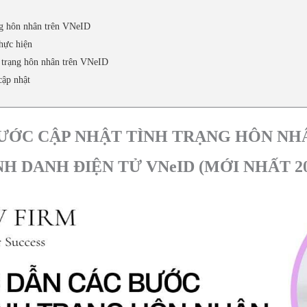
ạng hôn nhân trên VNeID
thực hiện
h trạng hôn nhân trên VNeID
cập nhật
ƯỚC CẬP NHẬT TÌNH TRẠNG HÔN NH
NH DANH ĐIỆN TỬ VNeID (MỚI NHẤT 20