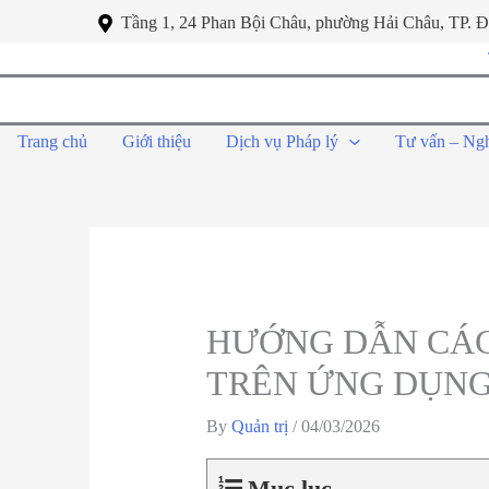
Tầng 1, 24 Phan Bội Châu, phường Hải Châu, TP. 
Trang chủ
Giới thiệu
Dịch vụ Pháp lý
Tư vấn – Ng
HƯỚNG DẪN CÁC
TRÊN ỨNG DỤNG 
By
Quản trị
/
04/03/2026
Mục lục