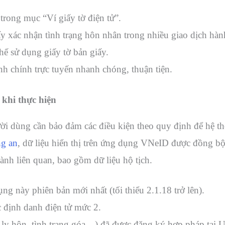
 trong mục “Ví giấy tờ điện tử”.
ấy xác nhận tình trạng hôn nhân trong nhiều giao dịch hàn
chế sử dụng giấy tờ bản giấy.
nh chính trực tuyến nhanh chóng, thuận tiện.
 khi thực hiện
ười dùng cần bảo đảm các điều kiện theo quy định để hệ th
g an
, dữ liệu hiển thị trên ứng dụng VNeID được đồng bộ 
ành liên quan, bao gồm dữ liệu hộ tịch.
ụng này phiên bản mới nhất (tối thiểu 2.1.18 trở lên).
 định danh điện tử mức 2.
n, ly hôn, tình trạng góa…) đã được đăng ký hợp pháp tạ