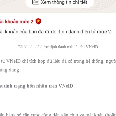
Tài khoản đã được định danh mức 2 trên VNeID
ử VNeID chỉ tích hợp dữ liệu đã có trong hệ thống, ngườ
n ứng dụng.
t tình trạng hôn nhân trên VNeID
bằng số căn cước công dân gắn chip và mật khẩu (hoặc x