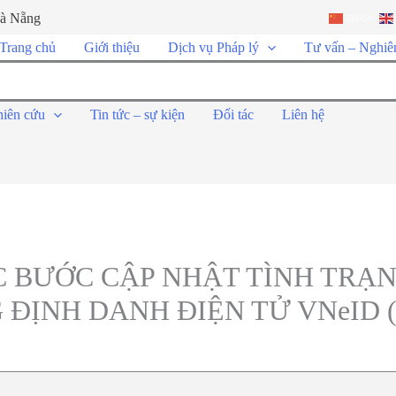
Đà Nẵng
ZH-CN
Trang chủ
Giới thiệu
Dịch vụ Pháp lý
Tư vấn – Nghiê
hiên cứu
Tin tức – sự kiện
Đối tác
Liên hệ
 BƯỚC CẬP NHẬT TÌNH TRẠ
ĐỊNH DANH ĐIỆN TỬ VNeID (