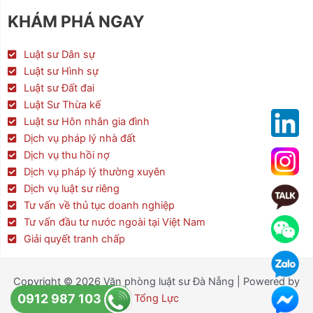
e
t
t
KHÁM PHÁ NGAY
b
t
a
o
e
g
o
r
r
Luật sư Dân sự
k
a
Luật sư Hình sự
m
Luật sư Đất đai
Luật Sư Thừa kế
Luật sư Hôn nhân gia đình
Dịch vụ pháp lý nhà đất
Dịch vụ thu hồi nợ
Dịch vụ pháp lý thường xuyên
Dịch vụ luật sư riêng
Tư vấn về thủ tục doanh nghiệp
Tư vấn đầu tư nước ngoài tại Việt Nam
Giải quyết tranh chấp
Copyright © 2026 Văn phòng luật sư Đà Nẵng | Powered by
0912 987 103
Tổng Lực