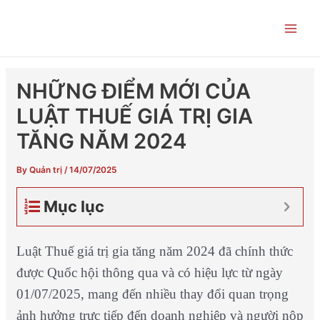
Skip
Post
Main
to
navigation
Men
content
NHỮNG ĐIỂM MỚI CỦA
LUẬT THUẾ GIÁ TRỊ GIA
TĂNG NĂM 2024
By
Quản trị
/
14/07/2025
Mục lục
Luật Thuế giá trị gia tăng năm 2024 đã chính thức
được Quốc hội thông qua và có hiệu lực từ ngày
01/07/2025, mang đến nhiều thay đổi quan trọng
ảnh hưởng trực tiếp đến doanh nghiệp và người nộp