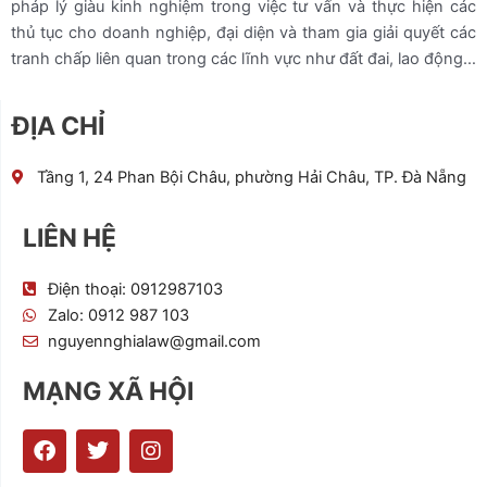
pháp lý giàu kinh nghiệm trong việc tư vấn và thực hiện các
thủ tục cho doanh nghiệp, đại diện và tham gia giải quyết các
tranh chấp liên quan trong các lĩnh vực như đất đai, lao động…
ĐỊA CHỈ
Tầng 1, 24 Phan Bội Châu, phường Hải Châu, TP. Đà Nẵng
LIÊN HỆ
Điện thoại: 0912987103
Zalo: 0912 987 103
nguyennghialaw@gmail.com
MẠNG XÃ HỘI
F
T
I
a
w
n
c
i
s