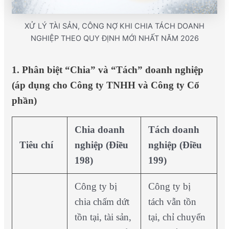
XỬ LÝ TÀI SẢN, CÔNG NỢ KHI CHIA TÁCH DOANH
NGHIỆP THEO QUY ĐỊNH MỚI NHẤT NĂM 2026
1. Phân biệt “Chia” và “Tách” doanh nghiệp
(áp dụng cho Công ty TNHH và Công ty Cổ
phần)
Chia doanh
Tách doanh
Tiêu chí
nghiệp (Điều
nghiệp (Điều
198)
199)
Công ty bị
Công ty bị
chia chấm dứt
tách vẫn tồn
tồn tại, tài sản,
tại, chỉ chuyển