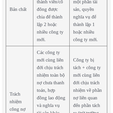
thành viên/cổ
một phần tài
Bản chất
đông được
sản, quyền
chia để thành
nghĩa vụ để
lập 2 hoặc
thành lập 1
nhiều công ty
hoặc nhiều
mới.
công ty mới.
Các công ty
mới cùng liên
Công ty bị
đới chịu trách
tách + công ty
nhiệm toàn bộ
mới cùng liên
nợ chưa thanh
đới chịu trách
toán, hợp
nhiệm về phần
Trách
đồng lao động
nợ liên quan
nhiệm
và nghĩa vụ
đến phần tách
công nợ
tài sản khác
ra (trừ trường