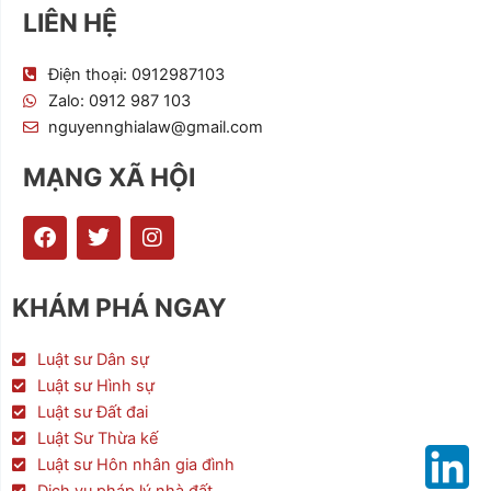
LIÊN HỆ
Điện thoại: 0912987103
Zalo: 0912 987 103
nguyennghialaw@gmail.com
MẠNG XÃ HỘI
F
T
I
a
w
n
c
i
s
e
t
t
KHÁM PHÁ NGAY
b
t
a
o
e
g
o
r
r
Luật sư Dân sự
k
a
Luật sư Hình sự
m
Luật sư Đất đai
Luật Sư Thừa kế
Luật sư Hôn nhân gia đình