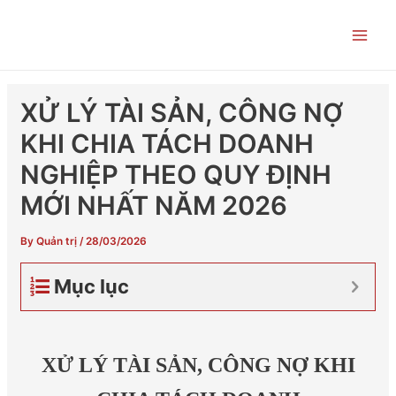
Skip
Post
Main
to
navigation
Men
content
XỬ LÝ TÀI SẢN, CÔNG NỢ
KHI CHIA TÁCH DOANH
NGHIỆP THEO QUY ĐỊNH
MỚI NHẤT NĂM 2026
By
Quản trị
/
28/03/2026
Mục lục
XỬ LÝ TÀI SẢN, CÔNG NỢ KHI