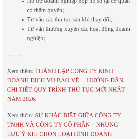
Hỗ trợ doanh nghiệp nộp hồ sơ tại cơ quan
có thẩm quyền;
Tư vấn các thủ tục sau khi thay đổi;
Tư vấn thường xuyên các hoạt động doanh
nghiệp;
…….
Xem thêm:
THÀNH LẬP CÔNG TY KINH
DOANH DỊCH VỤ BẢO VỆ – HƯỚNG DẪN
CHI TIẾT QUY TRÌNH THỦ TỤC MỚI NHẤT
NĂM 2026.
Xem thêm:
SỰ KHÁC BIỆT GIỮA CÔNG TY
TNHH VÀ CÔNG TY CỔ PHẦN – NHỮNG
LƯU Ý KHI CHỌN LOẠI HÌNH DOANH