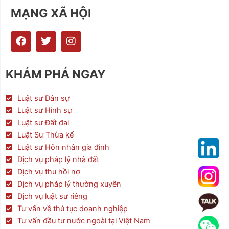
MẠNG XÃ HỘI
F
T
I
a
w
n
c
i
s
e
t
t
KHÁM PHÁ NGAY
b
t
a
o
e
g
o
r
r
Luật sư Dân sự
k
a
Luật sư Hình sự
m
Luật sư Đất đai
Luật Sư Thừa kế
Luật sư Hôn nhân gia đình
Dịch vụ pháp lý nhà đất
Dịch vụ thu hồi nợ
Dịch vụ pháp lý thường xuyên
Dịch vụ luật sư riêng
Tư vấn về thủ tục doanh nghiệp
Tư vấn đầu tư nước ngoài tại Việt Nam