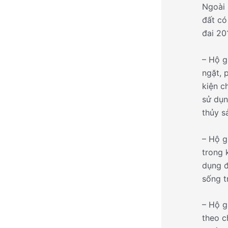
Ngoài 
đất có
đai 20
– Hộ g
ngặt, 
kiện c
sử dụn
thủy s
– Hộ g
trong 
dụng đ
sống t
– Hộ g
theo c