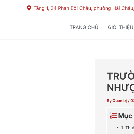
Skip
Post
Tầng 1, 24 Phan Bội Châu, phường Hải Châu
to
navigation
content
TRANG CHỦ
GIỚI THIỆU
TRƯỜ
NHƯỢ
By
Quản trị
/
0
Mục 
1. Th