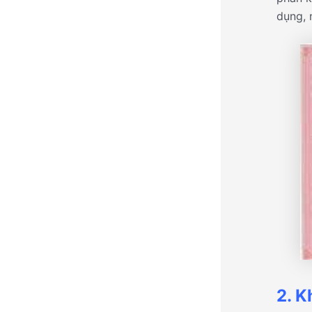
dụng, 
2. K