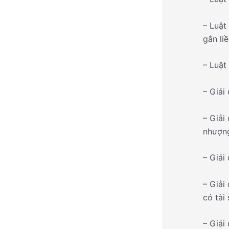
– Luật
gắn li
– Luật
– Giải
– Giải
nhượng
– Giải
– Giải
có tài 
– Giải