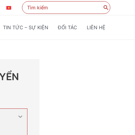
Search
KO
VI
for:
TIN TỨC – SỰ KIỆN
ĐỐI TÁC
LIÊN HỆ
YỂN