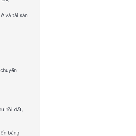
ở và tài sản
, chuyển
u hồi đất,
 vốn bằng