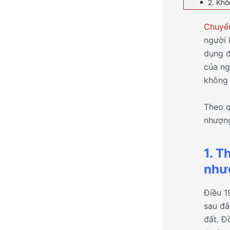
2. Khô
Chuyể
người 
dụng đ
của ng
không 
Theo q
nhượng
1. 
như
Điều 1
sau đâ
đất. Đ