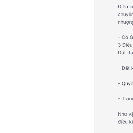
Điều k
chuyển
nhượng
– Có G
3 Điều
Đất đa
– Đất 
– Quyề
– Tron
Như vậ
điều k