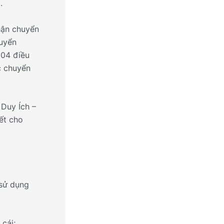
.
hận chuyển
uyển
 04 điều
c chuyển
 Duy Ích –
ết cho
 sử dụng
cái;