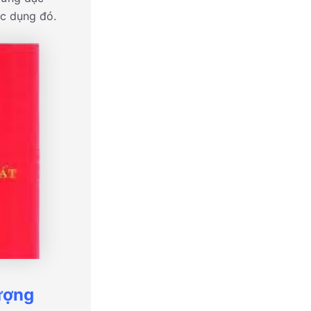
ặc dụng đó.
ượng