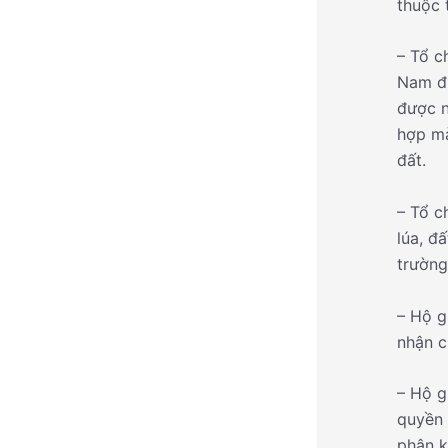
thuộc 
– Tổ c
Nam đị
được n
hợp mà
đất.
– Tổ c
lúa, đ
trường
– Hộ g
nhận c
– Hộ g
quyền 
phân k