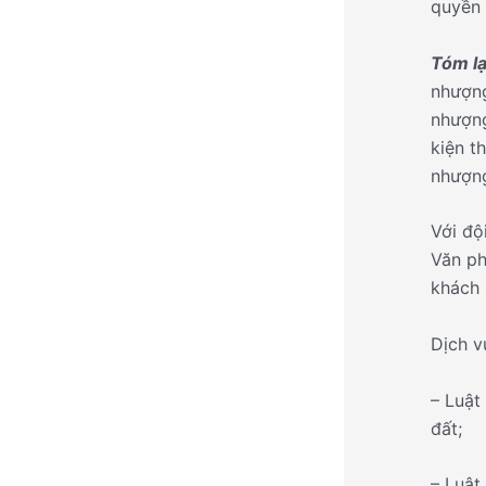
quyền 
Tóm lạ
nhượng
nhượng
kiện t
nhượng
Với độ
Văn ph
khách 
Dịch v
– Luật
đất;
– Luật