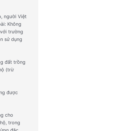
, người Việt
ài: Không
với trường
ền sử dụng
g đất trồng
hộ (trừ
ông được
ng cho
hộ, trong
rừng đặc