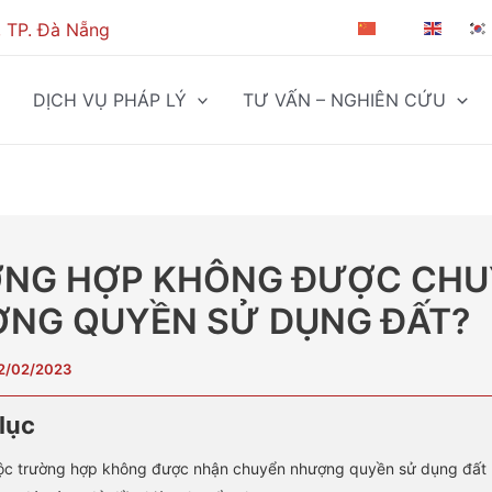
, TP. Đà Nẵng
ZH-CN
EN
DỊCH VỤ PHÁP LÝ
TƯ VẤN – NGHIÊN CỨU
NG HỢP KHÔNG ĐƯỢC CHU
NG QUYỀN SỬ DỤNG ĐẤT?
2/02/2023
lục
uộc trường hợp không được nhận chuyển nhượng quyền sử dụng đất