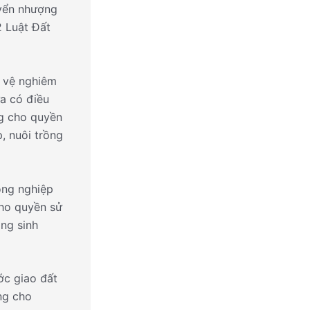
uyển nhượng
2 Luật Đất
o vệ nghiêm
a có điều
ng cho quyền
, nuôi trồng
ông nghiệp
cho quyền sử
ang sinh
ớc giao đất
ng cho