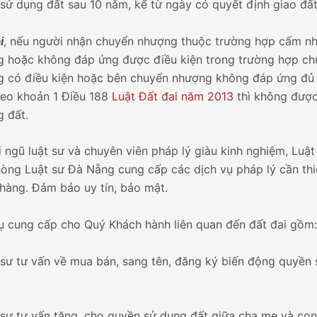
sử dụng đất sau 10 năm, kể từ ngày có quyết định giao đất
i
, nếu người nhận chuyển nhượng thuộc trường hợp cấm n
 hoặc không đáp ứng được điều kiện trong trường hợp ch
 có điều kiện hoặc bên chuyển nhượng không đáp ứng đủ
heo khoản 1 Điều 188
Luật Đất đai năm 2013
thì không đượ
 đất.
i ngũ luật sư và chuyên viên pháp lý giàu kinh nghiệm, Luật
òng Luật sư Đà Nẵng cung cấp các dịch vụ pháp lý cần thi
hàng. Đảm bảo uy tín, bảo mật.
ụ cung cấp cho Quý Khách hành liên quan đến đất đai gồm:
 sư tư vấn về mua bán, sang tên, đăng ký biến động quyền
 sư tư vấn tặng, cho quyền sử dụng đất giữa cha mẹ và con 