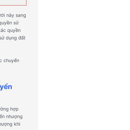
ười này sang
 quyền sử
các quyền
 sử dụng đất
ợc chuyển
uyển
ường hợp
yển nhượng
hượng khi