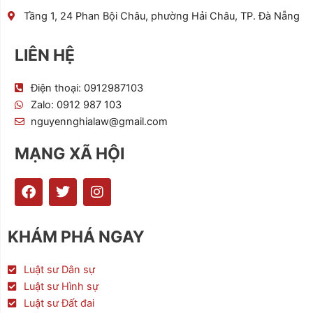
Tầng 1, 24 Phan Bội Châu, phường Hải Châu, TP. Đà Nẵng
LIÊN HỆ
Điện thoại: 0912987103
Zalo: 0912 987 103
nguyennghialaw@gmail.com
MẠNG XÃ HỘI
F
T
I
a
w
n
c
i
s
e
t
t
KHÁM PHÁ NGAY
b
t
a
o
e
g
o
r
r
Luật sư Dân sự
k
a
Luật sư Hình sự
m
Luật sư Đất đai