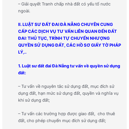
– Giải quyết Tranh chấp nhà đất có yếu tố nước
ngoài.
II. LUẬT SƯ
ĐẤT ĐAI
ĐÀ NẴNG CHUYÊN CUNG
CẤP CÁC DỊCH VỤ TƯ VẤN LIÊN QUAN ĐẾN ĐẤT
ĐAI: THỦ TỤC, TRÌNH TỰ CHUYỂN NHƯỢNG
QUYỀN SỬ DỤNG ĐẤT, CÁC HỒ SƠ GIẤY TỜ PHÁP
LÝ,..
1. Luật sư đất đai Đà Nẵng tư vấn về quyền sử dụng
đất:
– Tư vấn về nguyên tắc sử dụng đất, mục đích sử
dụng đất, hạn mức sử dụng đất, quyền và nghĩa vụ
khi sử dụng đất;
– Tư vấn các trường hợp được giao đất, cho thuê
đất, cho phép chuyển mục đích sử dụng đất;