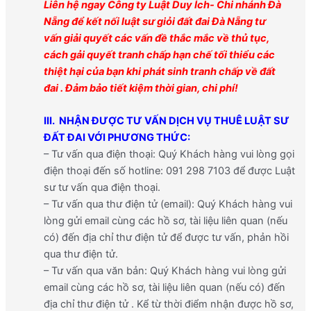
Liên hệ
ngay
Công ty Luật Duy Ích- Chi nhánh Đà
Nẵng để
kết nối luật sư giỏi đất đai Đà Nẵng tư
vấn
giải quyết các vấn đề thắc mắc về thủ tục,
cách gải quyết tranh chấp hạn chế tối thiểu các
thiệt hại của bạn khi phát sinh tranh chấp về
đất
đai
. Đảm bảo tiết kiệm thời gian, chi phí!
III. NHẬN ĐƯỢC TƯ VẤN DỊCH VỤ THUÊ LUẬT SƯ
ĐẤT ĐAI VỚI PHƯƠNG THỨC:
– Tư vấn qua điện thoại: Quý Khách hàng vui lòng gọi
điện thoại đến số hotline: 091 298 7103 để được Luật
sư tư vấn qua điện thoại.
– Tư vấn qua thư điện tử (email): Quý Khách hàng vui
lòng gửi email cùng các hồ sơ, tài liệu liên quan (nếu
có) đến địa chỉ thư điện tử để được tư vấn, phản hồi
qua thư điện tử.
– Tư vấn qua văn bản: Quý Khách hàng vui lòng gửi
email cùng các hồ sơ, tài liệu liên quan (nếu có) đến
địa chỉ thư điện tử . Kể từ thời điểm nhận được hồ sơ,