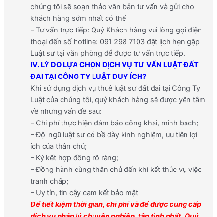
chúng tôi sẽ soạn thảo văn bản tư vấn và gửi cho
khách hàng sớm nhất có thể
– Tư vấn trực tiếp: Quý Khách hàng vui lòng gọi điện
thoại đến số hotline: 091 298 7103 đặt lịch hẹn gặp
Luật sư tại văn phòng để được tư vấn trực tiếp.
IV. LÝ DO LỰA CHỌN DỊCH VỤ TƯ VẤN LUẬT ĐẤT
ĐAI TẠI CÔNG TY LUẬT DUY ÍCH?
Khi sử dụng dịch vụ thuê luật sư đất đai tại Công Ty
Luật của chúng tôi, quý khách hàng sẽ được yên tâm
về những vấn đề sau:
– Chi phí thực hiện đảm bảo công khai, minh bạch;
– Đội ngũ luật sư có bề dày kinh nghiệm, ưu tiên lợi
ích của thân chủ;
– Ký kết hợp đồng rõ ràng;
– Đồng hành cùng thân chủ đến khi kết thúc vụ việc
tranh chấp;
– Uy tín, tin cậy cam kết bảo mật;
Để tiết kiệm thời gian, chi phí và để được cung cấp
dịch vụ pháp lý chuyên nghiệp, tận tình nhất, Quý