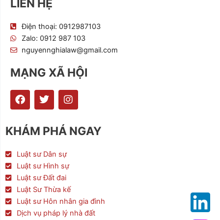
LIÊN HỆ
Điện thoại: 0912987103
Zalo: 0912 987 103
nguyennghialaw@gmail.com
MẠNG XÃ HỘI
F
T
I
a
w
n
c
i
s
e
t
t
KHÁM PHÁ NGAY
b
t
a
o
e
g
o
r
r
Luật sư Dân sự
k
a
Luật sư Hình sự
m
Luật sư Đất đai
Luật Sư Thừa kế
Luật sư Hôn nhân gia đình
Dịch vụ pháp lý nhà đất