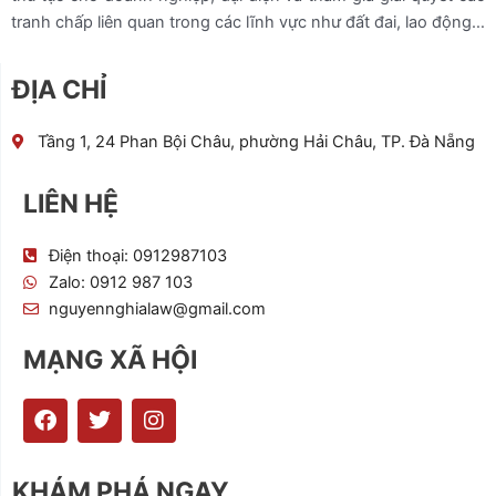
tranh chấp liên quan trong các lĩnh vực như đất đai, lao động…
ĐỊA CHỈ
Tầng 1, 24 Phan Bội Châu, phường Hải Châu, TP. Đà Nẵng
LIÊN HỆ
Điện thoại: 0912987103
Zalo: 0912 987 103
nguyennghialaw@gmail.com
MẠNG XÃ HỘI
F
T
I
a
w
n
c
i
s
e
t
t
KHÁM PHÁ NGAY