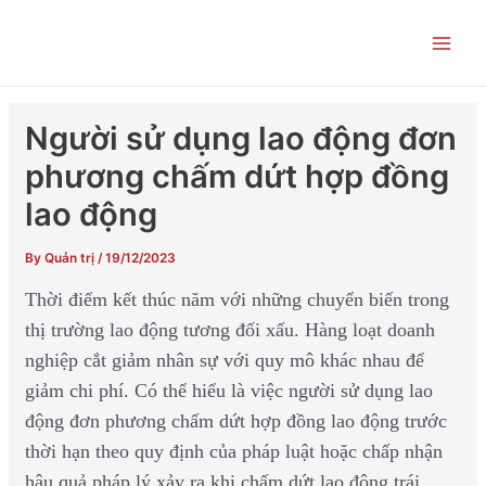
Skip
Post
Main
to
navigation
Men
content
Người sử dụng lao động đơn
phương chấm dứt hợp đồng
lao động
By
Quản trị
/
19/12/2023
Thời điểm kết thúc năm với những chuyển biến trong
thị trường lao động tương đối xấu. Hàng loạt doanh
nghiệp cắt giảm nhân sự với quy mô khác nhau để
giảm chi phí. Có thể hiểu là việc người sử dụng lao
động đơn phương chấm dứt hợp đồng lao động trước
thời hạn theo quy định của pháp luật hoặc chấp nhận
hậu quả pháp lý xảy ra khi chấm dứt lao động trái