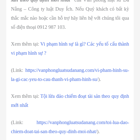
Nẵng – Công ty luật Duy Ích. Nếu Quý khách có bất kỳ
thắc mắc nào hoặc cần hỗ trợ hãy liên hệ với chúng tôi qua
số điện thoại 0912 987 103.
Xem thêm tại:
Vi phạm hình sự là gì? Các yếu tố cấu thành
vi phạm hình sự ?
(Link:
https://vanphongluatsudanang.com/vi-pham-hinh-su-
la-gi-cac-yeu-to-cau-thanh-vi-pham-hinh-su/
).
Xem thêm tại:
Tội lừa đảo chiếm đoạt tài sản theo quy định
mới nhất
(Link:
https://vanphongluatsudanang.com/toi-lua-dao-
chiem-doat-tai-san-theo-quy-dinh-moi-nhat/
).