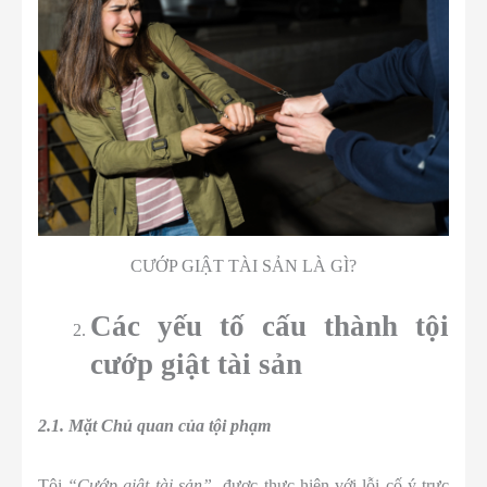
CƯỚP GIẬT TÀI SẢN LÀ GÌ?
Các yếu tố cấu thành tội
cướp giật tài sản
2.1. Mặt
C
hủ quan của tội phạm
Tội
“Cướp giật tài sản”
được thực hiện với lỗi cố ý trực