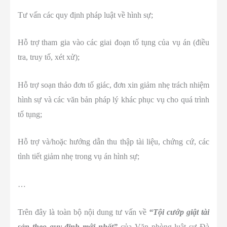
Tư vấn các quy định pháp luật về hình sự;
Hỗ trợ tham gia vào các giai đoạn tố tụng của vụ án (điều
tra, truy tố, xét xử);
Hỗ trợ soạn thảo đơn tố giác, đơn xin giảm nhẹ trách nhiệm
hình sự và các văn bản pháp lý khác phục vụ cho quá trình
tố tụng;
Hỗ trợ và/hoặc hướng dẫn thu thập tài liệu, chứng cứ, các
tình tiết giảm nhẹ trong vụ án hình sự;
…
Trên đây là toàn bộ nội dung tư vấn về
“Tội cướp giật tài
sản theo quy định mới nhất”
của Văn phòng luật sư Đà