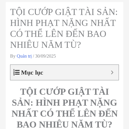
TỘI CƯỚP GIẬT TÀI SẢN:
HÌNH PHẠT NẶNG NHẤT
CÓ THỂ LÊN ĐẾN BAO
NHIÊU NĂM TÙ?
By
Quản trị
/
30/09/2025
Mục lục
TỘI CƯỚP GIẬT TÀI
SẢN
: HÌNH PHẠT NẶNG
NHẤT CÓ THỂ LÊN ĐẾN
BAO NHIÊU NĂM TÙ?