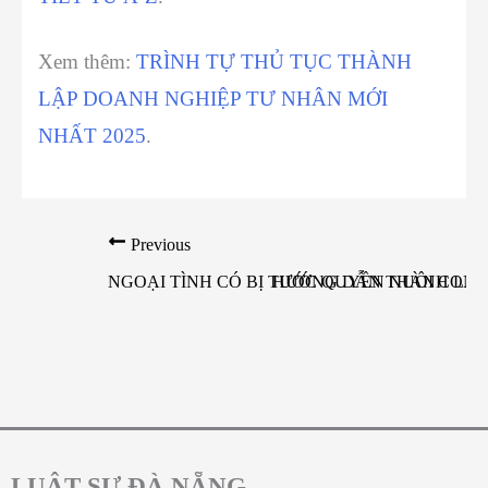
Xem thêm:
TRÌNH TỰ THỦ TỤC THÀNH
LẬP DOANH NGHIỆP TƯ NHÂN MỚI
NHẤT 2025
.
Previous
NGOẠI TÌNH CÓ BỊ TƯỚC QUYỀN NUÔI CON 
HƯỚNG DẪN THÀNH LẬP 
LUẬT SƯ ĐÀ NẴNG