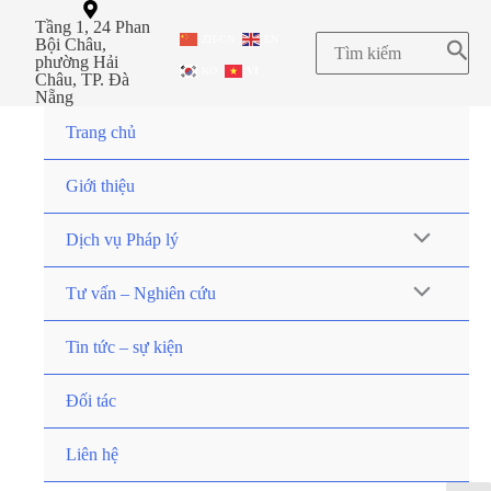
Tầng 1, 24 Phan
ZH-CN
EN
Bội Châu,
phường Hải
KO
VI
Châu, TP. Đà
Nẵng
Trang chủ
Giới thiệu
Dịch vụ Pháp lý
Tư vấn – Nghiên cứu
Tin tức – sự kiện
Đối tác
Liên hệ