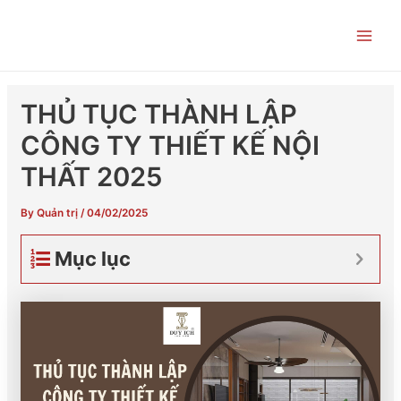
Skip
Post
Main
to
navigation
Men
content
THỦ TỤC THÀNH LẬP
CÔNG TY THIẾT KẾ NỘI
THẤT 2025
By
Quản trị
/
04/02/2025
Mục lục