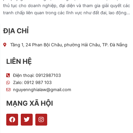
thủ tục cho doanh nghiệp, đại diện và tham gia giải quyết các
tranh chấp liên quan trong các lĩnh vực như đất đai, lao động…
ĐỊA CHỈ
Tầng 1, 24 Phan Bội Châu, phường Hải Châu, TP. Đà Nẵng
LIÊN HỆ
Điện thoại: 0912987103
Zalo: 0912 987 103
nguyennghialaw@gmail.com
MẠNG XÃ HỘI
F
T
I
a
w
n
c
i
s