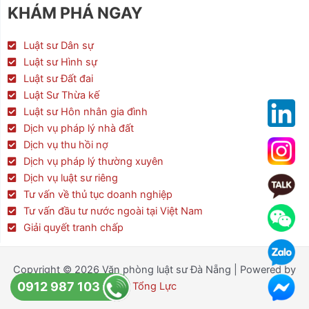
e
t
t
KHÁM PHÁ NGAY
b
t
a
o
e
g
o
r
r
Luật sư Dân sự
k
a
Luật sư Hình sự
m
Luật sư Đất đai
Luật Sư Thừa kế
Luật sư Hôn nhân gia đình
Dịch vụ pháp lý nhà đất
Dịch vụ thu hồi nợ
Dịch vụ pháp lý thường xuyên
Dịch vụ luật sư riêng
Tư vấn về thủ tục doanh nghiệp
Tư vấn đầu tư nước ngoài tại Việt Nam
Giải quyết tranh chấp
Copyright © 2026 Văn phòng luật sư Đà Nẵng | Powered by
0912 987 103
Tổng Lực