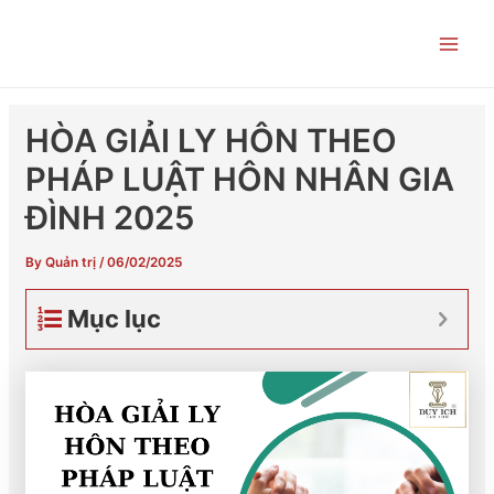
Skip
Post
Main
to
navigation
Men
content
HÒA GIẢI LY HÔN THEO
PHÁP LUẬT HÔN NHÂN GIA
ĐÌNH 2025
By
Quản trị
/
06/02/2025
Mục lục