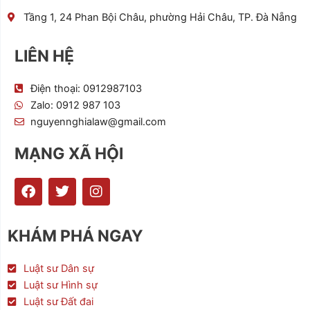
Tầng 1, 24 Phan Bội Châu, phường Hải Châu, TP. Đà Nẵng
LIÊN HỆ
Điện thoại: 0912987103
Zalo: 0912 987 103
nguyennghialaw@gmail.com
MẠNG XÃ HỘI
F
T
I
a
w
n
c
i
s
e
t
t
KHÁM PHÁ NGAY
b
t
a
o
e
g
o
r
r
Luật sư Dân sự
k
a
Luật sư Hình sự
m
Luật sư Đất đai