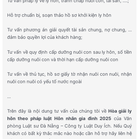
Tư vấn pháp lý về ly hôn, tranh chấp nuôi con, tài sản, ….;
Hỗ trợ chuẩn bị, soạn thảo hồ sơ khởi kiện ly hôn
Tư vấn phương án giải quyết tài sản chung, nợ chung, …
đảm bảo quyền lợi của khách hàng;
Tư vấn về quy định cấp dưỡng nuôi con sau ly hôn, số tiền
cấp dưỡng nuôi con và thời hạn cấp dưỡng nuôi con
Tư vấn về thủ tục, hồ sơ giấy tờ nhận nuôi con nuôi, nhận
nuôi con nuôi có yếu tố nước ngoài
…
Trên đây là nội dung tư vấn của chúng tôi về
Hòa
giải ly
hôn theo pháp luật Hôn nhân gia đình 2025
của Văn
phòng Luật sư Đà Nẵng – Công ty Luật Duy Ích. Nếu Quý
khách có bất kỳ thắc mắc nào hoặc cần hỗ trợ hãy liên hệ