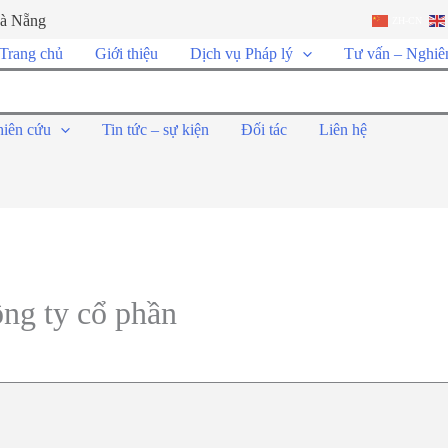
Đà Nẵng
ZH-CN
Trang chủ
Giới thiệu
Dịch vụ Pháp lý
Tư vấn – Nghiê
hiên cứu
Tin tức – sự kiện
Đối tác
Liên hệ
ông ty cổ phần