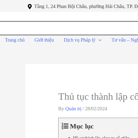
Tầng 1, 24 Phan Bội Châu, phường Hải Châu, TP. 
Trang chủ
Giới thiệu
Dịch vụ Pháp lý
Tư vấn – Ng
Thủ tục thành lập c
By
Quản trị
/
28/02/2024
Mục lục