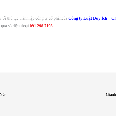
i về thủ tục thành lập công ty cổ phầncủa
Công ty Luật Duy Ích – C
i qua số điện thoại
091 298 7103
.
ẴNG
Giành