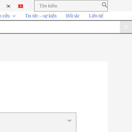
EN
KO
VI
n cứu
Tin tức – sự kiện
Đối tác
Liên hệ