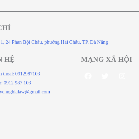
CHỈ
 1, 24 Phan Bội Châu, phường Hải Châu, TP. Đà Nẵng
N HỆ
MẠNG XÃ HỘI
n thoại: 0912987103
o: 0912 987 103
yennghialaw@gmail.com