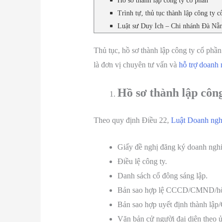
Hồ sơ thành lập công ty cổ phần
Trình tự, thủ tục thành lập công ty c
Luật sư Duy Ích – Chi nhánh Đà Nẵng
Thủ tục, hồ sơ thành lập công ty cổ ph
là đơn vị chuyên tư vấn và
hỗ trợ doanh 
Hồ sơ thành lập côn
Theo quy định Điều 22,
Luật Doanh ngh
Giấy đề nghị đăng ký doanh nghi
Điều lệ công ty.
Danh sách cổ đông sáng lập.
Bản sao hợp lệ CCCD/CMND/hộ chi
Bản sao hợp uyết định thành lập
Văn bản cử người đại diện theo 