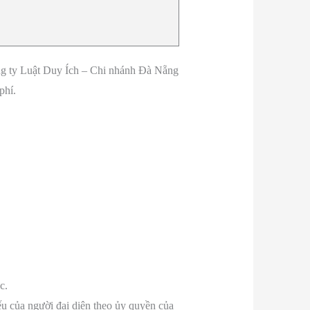
ông ty Luật Duy Ích – Chi nhánh Đà Nẵng
phí.
c.
 của người đại diện theo ủy quyền của