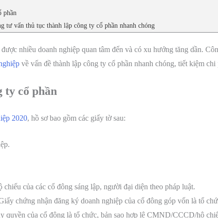
ổ phần
 tư vấn thủ tục thành lập công ty cổ phần nhanh chóng
ần được nhiều doanh nghiệp quan tâm đến và có xu hướng tăng dần. C
nghiệp
về vấn đề thành lập công ty cổ phần nhanh chóng, tiết kiệm chi 
g ty cổ phần
iệp 2020
, hồ sơ bao gồm các giấy tờ sau:
ệp.
ếu của các cổ đông sáng lập, người đại diện theo pháp luật.
/Giấy chứng nhận đăng ký doanh nghiệp của cổ đông góp vốn là tổ chứ
ủy quyền của cổ đông là tổ chức, bản sao hợp lệ CMND/CCCD/hộ chiếu